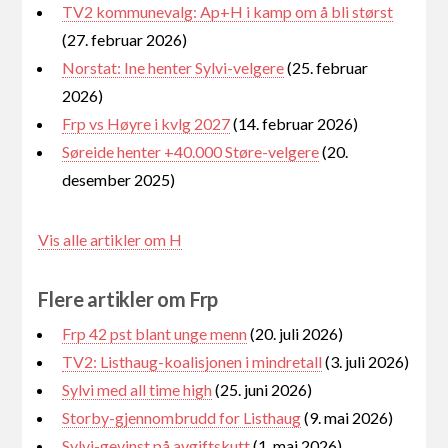
TV2 kommunevalg: Ap+H i kamp om å bli størst
(27. februar 2026)
Norstat: Ine henter Sylvi-velgere
(25. februar
2026)
Frp vs Høyre i kvlg 2027
(14. februar 2026)
Søreide henter +40.000 Støre-velgere
(20.
desember 2025)
Vis alle artikler om H
Flere artikler om Frp
Frp 42 pst blant unge menn
(20. juli 2026)
TV2: Listhaug-koalisjonen i mindretall
(3. juli 2026)
Sylvi med all time high
(25. juni 2026)
Storby-gjennombrudd for Listhaug
(9. mai 2026)
Sylvi-gevinst på avgiftskutt
(1. mai 2026)