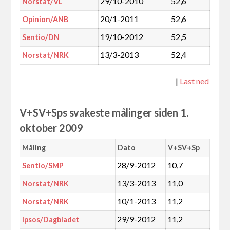
29/10-2010
52,6
Norstat/VL
20/1-2011
52,6
Opinion/ANB
19/10-2012
52,5
Sentio/DN
13/3-2013
52,4
Norstat/NRK
|
Last ned
V+SV+Sps svakeste målinger siden 1.
oktober 2009
Måling
Dato
V+SV+Sp
28/9-2012
10,7
Sentio/SMP
13/3-2013
11,0
Norstat/NRK
10/1-2013
11,2
Norstat/NRK
29/9-2012
11,2
Ipsos/Dagbladet