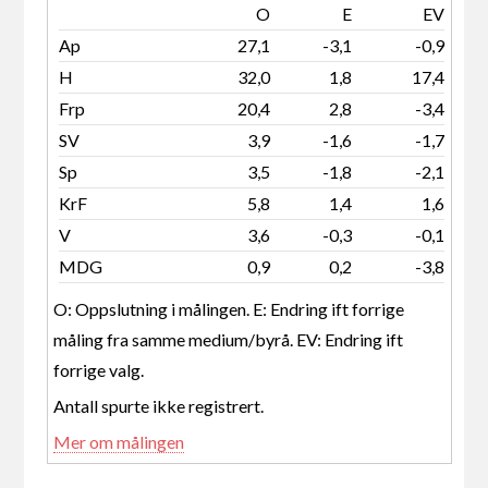
O
E
EV
Ap
27,1
-3,1
-0,9
H
32,0
1,8
17,4
Frp
20,4
2,8
-3,4
SV
3,9
-1,6
-1,7
Sp
3,5
-1,8
-2,1
KrF
5,8
1,4
1,6
V
3,6
-0,3
-0,1
MDG
0,9
0,2
-3,8
O: Oppslutning i målingen. E: Endring ift forrige
måling fra samme medium/byrå. EV: Endring ift
forrige valg.
Antall spurte ikke registrert.
Mer om målingen