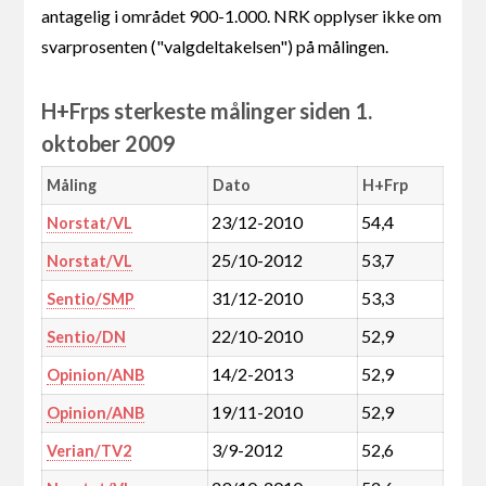
antagelig i området 900-1.000. NRK opplyser ikke om
svarprosenten ("valgdeltakelsen") på målingen.
H+Frps sterkeste målinger siden 1.
oktober 2009
Måling
Dato
H+Frp
23/12-2010
54,4
Norstat/VL
25/10-2012
53,7
Norstat/VL
31/12-2010
53,3
Sentio/SMP
22/10-2010
52,9
Sentio/DN
14/2-2013
52,9
Opinion/ANB
19/11-2010
52,9
Opinion/ANB
3/9-2012
52,6
Verian/TV2