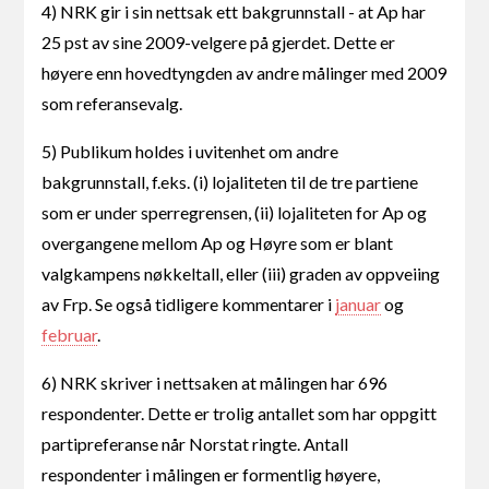
4) NRK gir i sin nettsak ett bakgrunnstall - at Ap har
25 pst av sine 2009-velgere på gjerdet. Dette er
høyere enn hovedtyngden av andre målinger med 2009
som referansevalg.
5) Publikum holdes i uvitenhet om andre
bakgrunnstall, f.eks. (i) lojaliteten til de tre partiene
som er under sperregrensen, (ii) lojaliteten for Ap og
overgangene mellom Ap og Høyre som er blant
valgkampens nøkkeltall, eller (iii) graden av oppveiing
av Frp. Se også tidligere kommentarer i
januar
og
februar
.
6) NRK skriver i nettsaken at målingen har 696
respondenter. Dette er trolig antallet som har oppgitt
partipreferanse når Norstat ringte. Antall
respondenter i målingen er formentlig høyere,