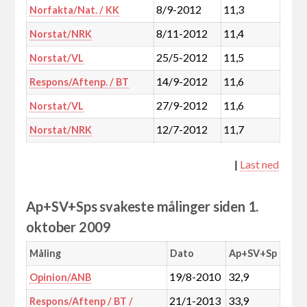
8/9-2012
11,3
Norfakta/Nat. / KK
8/11-2012
11,4
Norstat/NRK
25/5-2012
11,5
Norstat/VL
14/9-2012
11,6
Respons/Aftenp. / BT
27/9-2012
11,6
Norstat/VL
12/7-2012
11,7
Norstat/NRK
|
Last ned
Ap+SV+Sps svakeste målinger siden 1.
oktober 2009
Måling
Dato
Ap+SV+Sp
19/8-2010
32,9
Opinion/ANB
21/1-2013
33,9
Respons/Aftenp / BT /