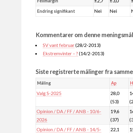
±2,7
±3,0
Feilmargin
Nei
Nei
Endring signifikant
Kommentarer om denne meningsmål
SV vant februar
(28/2-2013)
Ekstremvinter – ?
(14/2-2013)
Siste registrerte målinger fra samm
Måling
Ap
H
Valg S-2025
28,0
1
(53)
(
Opinion / DA / FF / ANB - 10/6-
19,6
1
2026
(37)
(
Opinion / DA / FF / ANB - 14/5-
22,1
1