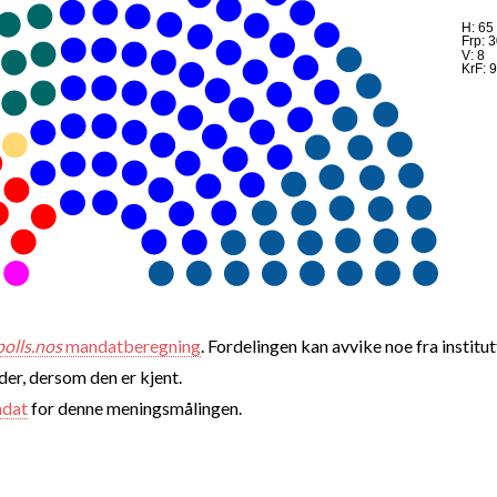
H: 65
Frp: 
V: 8
KrF: 9
polls.nos
mandatberegning
. Fordelingen kan avvike noe fra institut
nder, dersom den er kjent.
ndat
for denne meningsmålingen.