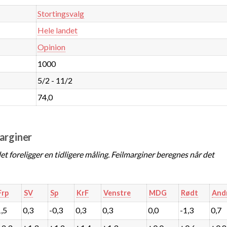
Stortingsvalg
Hele landet
Opinion
1000
5/2 - 11/2
74,0
marginer
t foreligger en tidligere måling. Feilmarginer beregnes når det
Frp
SV
Sp
KrF
Venstre
MDG
Rødt
And
1,5
0,3
-0,3
0,3
0,3
0,0
-1,3
0,7