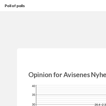
Poll of polls
Opinion for Avisenes Nyhe
40
35
30
26,4 -2,