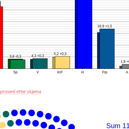
16,9 +1,5
5,2 +0,3
4,3 +0,3
3,8 -0,3
1,8 +
Sp
V
KrF
H
Frp
A
 prosent etter skjema
Sum 1