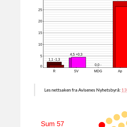
25
20
15
10
4,5 +0,3
5
1,1 -1,3
0,0 -
0
R
SV
MDG
Ap
Les nettsaken fra Avisenes Nyhetsbyrå:
13
Sum 57