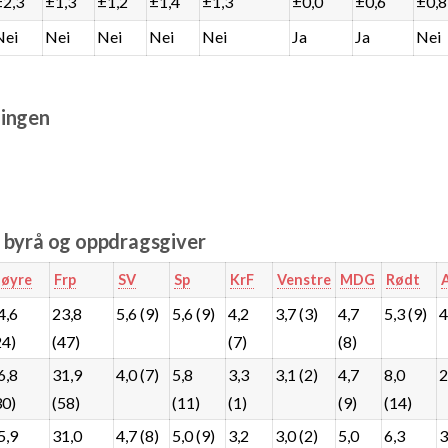
±2,3
±1,3
±1,2
±1,4
±1,3
±0,0
±0,6
±0,8
Nei
Nei
Nei
Nei
Nei
Ja
Ja
Nei
ingen
e byrå og oppdragsgiver
øyre
Frp
SV
Sp
KrF
Venstre
MDG
Rødt
4,6
23,8
5,6 (9)
5,6 (9)
4,2
3,7 (3)
4,7
5,3 (9)
4
24)
(47)
(7)
(8)
6,8
31,9
4,0 (7)
5,8
3,3
3,1 (2)
4,7
8,0
2
30)
(58)
(11)
(1)
(9)
(14)
5,9
31,0
4,7 (8)
5,0 (9)
3,2
3,0 (2)
5,0
6,3
3