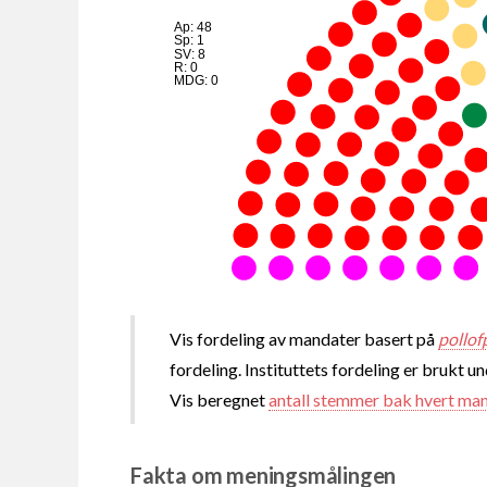
Ap: 48
Sp: 1
SV: 8
R: 0
MDG: 0
Vis fordeling av mandater basert på
pollof
fordeling. Instituttets fordeling er brukt u
Vis beregnet
antall stemmer bak hvert ma
Fakta om meningsmålingen