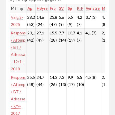
Måling
Ap
Høyre
Frp
SV
Sp
KrF
Venstre
MDG
Valg S-
28,0
14,6
23,8
5,6
5,6
4,2
3,7 (3)
4,7
5
2025
(53)
(24)
(47)
(9)
(9)
(7)
(8)
(
Respons
23,1
27,1
15,5
7,7
10,7
4,1
4,1 (7)
2,7
2
/ Aftenp
(42)
(49)
(28)
(14)
(19)
(7)
(1)
(
/ BT /
Adressa
- 12/1-
2018
Respons
25,6
24,7
14,3
7,3
9,9
5,5
4,5 (8)
2,7
3
/ Aftenp
(48)
(44)
(26)
(13)
(17)
(10)
(1)
(
/ BT /
Adressa
- 7/9-
2017