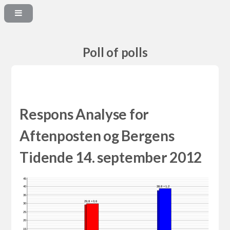
Poll of polls
Respons Analyse for
Aftenposten og Bergens
Tidende 14. september 2012
45
38,8 +1,2
40
35
29,8 +0,6
30
25
20
15