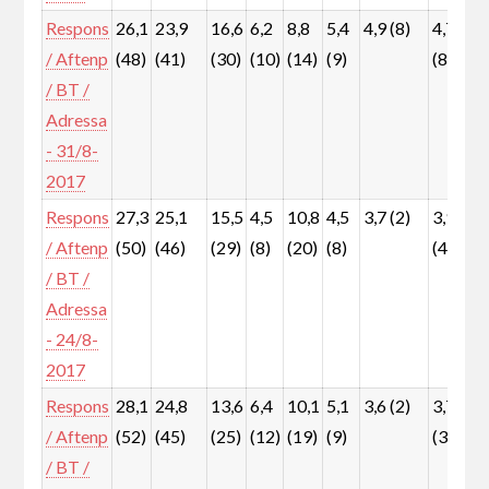
Respons
26,1
23,9
16,6
6,2
8,8
5,4
4,9 (8)
4,7
2
/ Aftenp
(48)
(41)
(30)
(10)
(14)
(9)
(8)
(
/ BT /
Adressa
- 31/8-
2017
Respons
27,3
25,1
15,5
4,5
10,8
4,5
3,7 (2)
3,9
3
/ Aftenp
(50)
(46)
(29)
(8)
(20)
(8)
(4)
(
/ BT /
Adressa
- 24/8-
2017
Respons
28,1
24,8
13,6
6,4
10,1
5,1
3,6 (2)
3,7
2
/ Aftenp
(52)
(45)
(25)
(12)
(19)
(9)
(3)
(
/ BT /