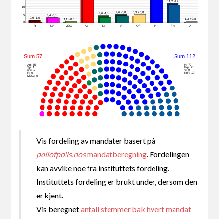
11,2 -0,9
10
4,6 -0,8
5,3 +0,8
3,6 -1,1
5
3,4 -0,1
0,9 -1,0
1,3 +0,8
1,1 +0,5
0
R
SV
MDG
Ap
Sp
V
KrF
H
Frp
A
Sum 57
Sum 112
Ap: 55
H: 72
Sp: 1
Frp: 21
SV: 1
V: 9
R: 0
KrF: 10
MDG: 0
Vis fordeling av mandater basert på
pollofpolls.nos
mandatberegning
. Fordelingen
kan avvike noe fra instituttets fordeling.
Instituttets fordeling er brukt under, dersom den
er kjent.
Vis beregnet
antall stemmer bak hvert mandat