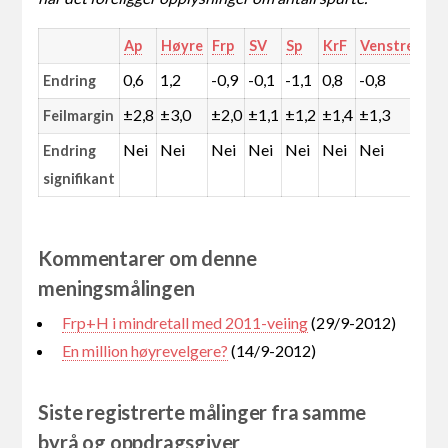
Ap
Høyre
Frp
SV
Sp
KrF
Venstre
MD
0,6
1,2
-0,9
-0,1
-1,1
0,8
-0,8
0,5
Endring
±2,8
±3,0
±2,0
±1,1
±1,2
±1,4
±1,3
±0,
Feilmargin
Nei
Nei
Nei
Nei
Nei
Nei
Nei
Nei
Endring
signifikant
Kommentarer om denne
meningsmålingen
Frp+H i mindretall med 2011-veiing
(29/9-2012)
En million høyrevelgere?
(14/9-2012)
Siste registrerte målinger fra samme
byrå og oppdragsgiver