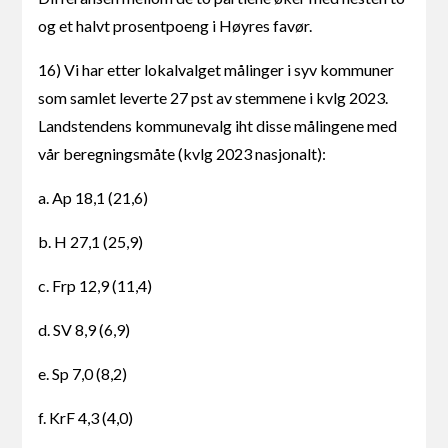
og et halvt prosentpoeng i Høyres favør.
16) Vi har etter lokalvalget målinger i syv kommuner
som samlet leverte 27 pst av stemmene i kvlg 2023.
Landstendens kommunevalg iht disse målingene med
vår beregningsmåte (kvlg 2023 nasjonalt):
a. Ap 18,1 (21,6)
b. H 27,1 (25,9)
c. Frp 12,9 (11,4)
d. SV 8,9 (6,9)
e. Sp 7,0 (8,2)
f. KrF 4,3 (4,0)