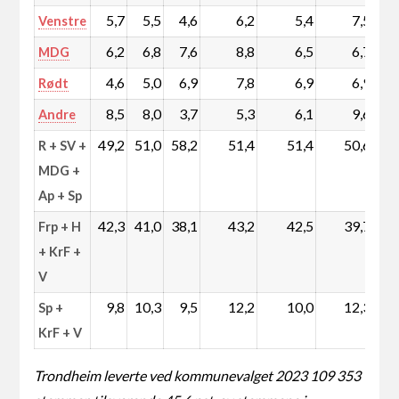
5,7
5,5
4,6
6,2
5,4
7,5
Venstre
6,2
6,8
7,6
8,8
6,5
6,7
MDG
4,6
5,0
6,9
7,8
6,9
6,9
Rødt
8,5
8,0
3,7
5,3
6,1
9,6
Andre
49,2
51,0
58,2
51,4
51,4
50,6
R + SV +
MDG +
Ap + Sp
42,3
41,0
38,1
43,2
42,5
39,7
Frp + H
+ KrF +
V
9,8
10,3
9,5
12,2
10,0
12,3
Sp +
KrF + V
Trondheim leverte ved kommunevalget 2023 109 353