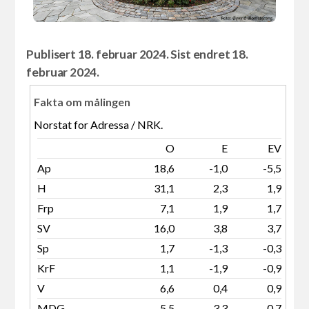
Publisert 18. februar 2024. Sist endret 18.
februar 2024.
Fakta om målingen
Norstat for Adressa / NRK.
O
E
EV
Ap
18,6
-1,0
-5,5
H
31,1
2,3
1,9
Frp
7,1
1,9
1,7
SV
16,0
3,8
3,7
Sp
1,7
-1,3
-0,3
KrF
1,1
-1,9
-0,9
V
6,6
0,4
0,9
MDG
5,5
-3,3
-0,7