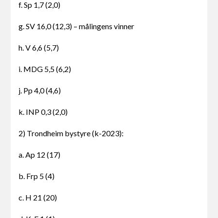
f. Sp 1,7 (2,0)
g. SV 16,0 (12,3) – målingens vinner
h. V 6,6 (5,7)
i. MDG 5,5 (6,2)
j. Pp 4,0 (4,6)
k. INP 0,3 (2,0)
2) Trondheim bystyre (k-2023):
a. Ap 12 (17)
b. Frp 5 (4)
c. H 21 (20)