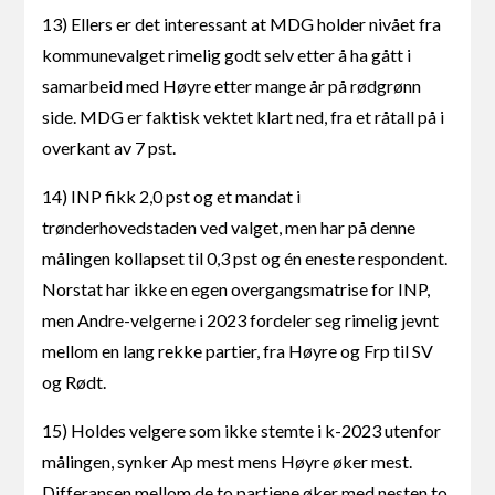
13) Ellers er det interessant at MDG holder nivået fra
kommunevalget rimelig godt selv etter å ha gått i
samarbeid med Høyre etter mange år på rødgrønn
side. MDG er faktisk vektet klart ned, fra et råtall på i
overkant av 7 pst.
14) INP fikk 2,0 pst og et mandat i
trønderhovedstaden ved valget, men har på denne
målingen kollapset til 0,3 pst og én eneste respondent.
Norstat har ikke en egen overgangsmatrise for INP,
men Andre-velgerne i 2023 fordeler seg rimelig jevnt
mellom en lang rekke partier, fra Høyre og Frp til SV
og Rødt.
15) Holdes velgere som ikke stemte i k-2023 utenfor
målingen, synker Ap mest mens Høyre øker mest.
Differansen mellom de to partiene øker med nesten to