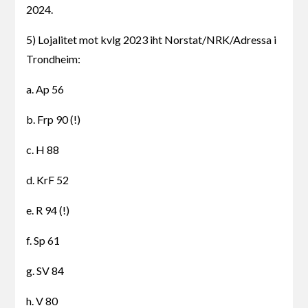
2024.
5) Lojalitet mot kvlg 2023 iht Norstat/NRK/Adressa i
Trondheim:
a. Ap 56
b. Frp 90 (!)
c. H 88
d. KrF 52
e. R 94 (!)
f. Sp 61
g. SV 84
h. V 80