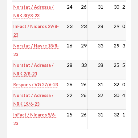
24
26
31
30
2
Norstat / Adressa /
NRK 30/8-23
23
23
28
29
0
InFact / Nidaros 29/8-
23
26
29
33
29
3
Norstat / Høyre 18/8-
23
28
33
38
25
5
Norstat / Adressa /
NRK 2/8-23
26
26
31
32
0
Respons / VG 27/6-23
22
26
32
30
4
Norstat / Adressa /
NRK 19/6-23
25
26
31
32
1
InFact / Nidaros 5/6-
23