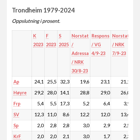
Trondheim 1979-2024
Oppslutning i prosent.
K
F
S
Norstat
Respons
Norstat
Nor
2023
2023
2025
/
/ VG
/ NRK
/
Adressa
4/9-23
7/9-23
Adr
/ NRK
/ N
30/8-23
16/
24,1
25,5
32,3
19,6
23,1
21,1
Ap
29,2
28,0
14,1
28,8
29,0
26,0
Høyre
5,4
5,5
17,3
5,2
6,4
3,9
Frp
12,3
11,0
8,6
12,2
12,0
13,4
SV
2,0
2,8
2,8
3,0
2,9
2,5
Sp
2,0
2,0
2,1
3,0
1,7
2,3
KrF