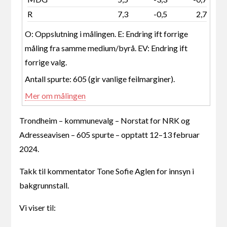
R
7,3
-0,5
2,7
O: Oppslutning i målingen. E: Endring ift forrige
måling fra samme medium/byrå. EV: Endring ift
forrige valg.
Antall spurte: 605 (gir vanlige feilmarginer).
Mer om målingen
Trondheim – kommunevalg – Norstat for NRK og
Adresseavisen – 605 spurte – opptatt 12–13 februar
2024.
Takk til kommentator Tone Sofie Aglen for innsyn i
bakgrunnstall.
Vi viser til: