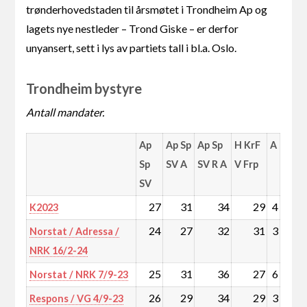
trønderhovedstaden til årsmøtet i Trondheim Ap og
lagets nye nestleder – Trond Giske – er derfor
unyansert, sett i lys av partiets tall i bl.a. Oslo.
Trondheim bystyre
Antall mandater.
Ap
Ap Sp
Ap Sp
H KrF
A
Sp
SV A
SV R A
V Frp
SV
27
31
34
29
4
K2023
24
27
32
31
3
Norstat / Adressa /
NRK 16/2-24
25
31
36
27
6
Norstat / NRK 7/9-23
26
29
34
29
3
Respons / VG 4/9-23