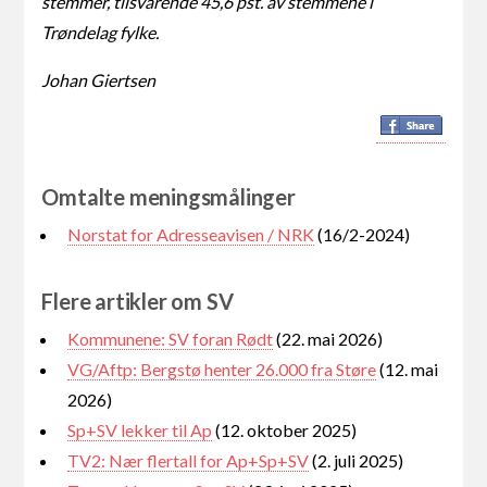
stemmer, tilsvarende 45,6 pst. av stemmene i
Trøndelag fylke.
Johan Giertsen
Omtalte meningsmålinger
Norstat for Adresseavisen / NRK
(16/2-2024)
Flere artikler om SV
Kommunene: SV foran Rødt
(22. mai 2026)
VG/Aftp: Bergstø henter 26.000 fra Støre
(12. mai
2026)
Sp+SV lekker til Ap
(12. oktober 2025)
TV2: Nær flertall for Ap+Sp+SV
(2. juli 2025)