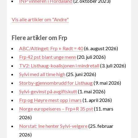
INP vinneren i Hordaland
(2. oktober 2023)
Vis alle artikler om "Andre"
Flere artikler om Frp
ABC/Altinget: Frp + Rødt = 40
(6. august 2026)
Frp 42 pst blant unge menn
(20. juli 2026)
TV2: Listhaug-koalisjonen i mindretall
(3. juli 2026)
Sylvi med all time high
(25. juni 2026)
Storby-gjennombrudd for Listhaug
(9. mai 2026)
Sylvi-gevinst på avgiftskutt
(1. mai 2026)
Frp og Høyre mest opp i mars
(1. april 2026)
Norge europeiseres – Frp+R 35 pst
(11. mars
2026)
Norstat: Ine henter Sylvi-velgere
(25. februar
2026)