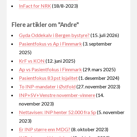
InFact for NRK
(18/8-2023)
Flere artikler om "Andre"
Gyda Oddekalv i Bergen bystyre?
(15. juli 2026)
Pasientfokus vs Ap i Finnmark
(3. september
2025)
KrF vs KON
(12. juni 2025)
Ap vs Pasientfokus i Finnmark
(29. mars 2025)
Pasientfokus 83 pst lojalitet
(1. desember 2024)
To INP-mandater i Østfold
(27. november 2023)
INP+SV+Venstre november-vinnere
(14.
november 2023)
Nettavisen: INP henter 52.000 fra Sp
(5. november
2023)
Er INP større enn MDG?
(8. oktober 2023)