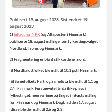
Publisert 19. august 2023. Sist endret 19.
august 2023.
1)
InFact for NRK
(og Altaposten i Finnmark)
publiserte 18. august målinger om fylkestingsvalget i
Nordland, Troms og Finnmark.
2) Fragmentering er blant stikkordene i nord:
(i) Nordkalottfolket ble målt til 10,1 pst i Finnmark.
(ii) Samefolkets Parti og Samelista ble målt til 1,1 og
2,4 i Finnmark. Førstnevnte får da ikke plass i
fylkestinget, men var inne på tinget i InFacts måling
for iFinnmark og Finnmark Dagblad den 17. august
(disse ble der målt til 2,6 og 2,3).