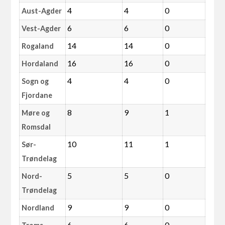
4
4
0
Aust-Agder
6
6
0
Vest-Agder
14
14
0
Rogaland
16
16
0
Hordaland
4
4
0
Sogn og
Fjordane
8
9
1
Møre og
Romsdal
10
11
1
Sør-
Trøndelag
5
5
0
Nord-
Trøndelag
9
9
0
Nordland
6
6
0