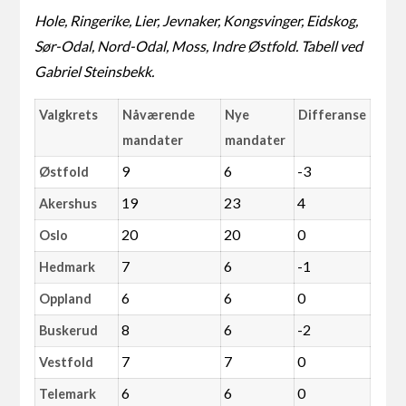
Hole, Ringerike, Lier, Jevnaker, Kongsvinger, Eidskog,
Sør-Odal, Nord-Odal, Moss, Indre Østfold. Tabell ved
Gabriel Steinsbekk.
Valgkrets
Nåværende
Nye
Differanse
mandater
mandater
9
6
-3
Østfold
19
23
4
Akershus
20
20
0
Oslo
7
6
-1
Hedmark
6
6
0
Oppland
8
6
-2
Buskerud
7
7
0
Vestfold
6
6
0
Telemark