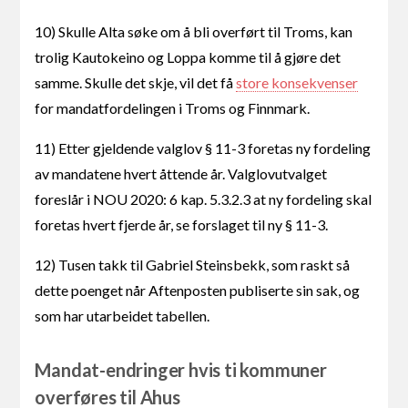
10) Skulle Alta søke om å bli overført til Troms, kan
trolig Kautokeino og Loppa komme til å gjøre det
samme. Skulle det skje, vil det få
store konsekvenser
for mandatfordelingen i Troms og Finnmark.
11) Etter gjeldende valglov § 11-3 foretas ny fordeling
av mandatene hvert åttende år. Valglovutvalget
foreslår i NOU 2020: 6 kap. 5.3.2.3 at ny fordeling skal
foretas hvert fjerde år, se forslaget til ny § 11-3.
12) Tusen takk til Gabriel Steinsbekk, som raskt så
dette poenget når Aftenposten publiserte sin sak, og
som har utarbeidet tabellen.
Mandat-endringer hvis ti kommuner
overføres til Ahus