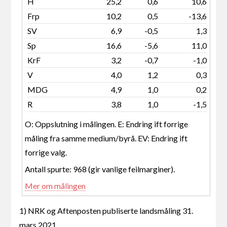
H
25,2
0,6
10,6
Frp
10,2
0,5
-13,6
SV
6,9
-0,5
1,3
Sp
16,6
-5,6
11,0
KrF
3,2
-0,7
-1,0
V
4,0
1,2
0,3
MDG
4,9
1,0
0,2
R
3,8
1,0
-1,5
O: Oppslutning i målingen. E: Endring ift forrige
måling fra samme medium/byrå. EV: Endring ift
forrige valg.
Antall spurte: 968 (gir vanlige feilmarginer).
Mer om målingen
1) NRK og Aftenposten publiserte landsmåling 31.
mars 2021.