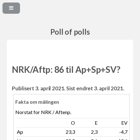
Poll of polls
NRK/Aftp: 86 til Ap+Sp+SV?
Publisert 3. april 2021. Sist endret 3. april 2021.
Fakta om målingen
Norstat for NRK / Aftenp.
O
E
EV
Ap
23,3
2,3
-4,7