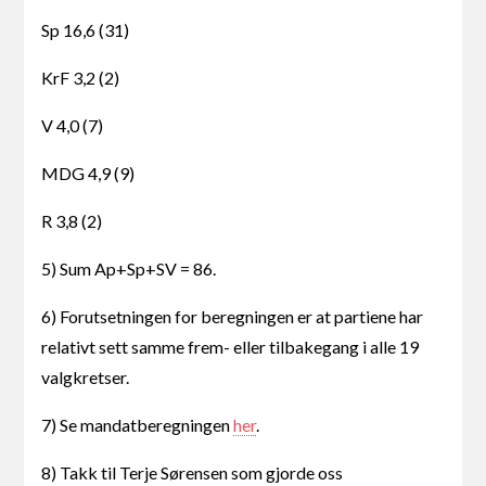
Sp 16,6 (31)
KrF 3,2 (2)
V 4,0 (7)
MDG 4,9 (9)
R 3,8 (2)
5) Sum Ap+Sp+SV = 86.
6) Forutsetningen for beregningen er at partiene har
relativt sett samme frem- eller tilbakegang i alle 19
valgkretser.
7) Se mandatberegningen
her
.
8) Takk til Terje Sørensen som gjorde oss