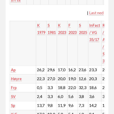
|
Last ned
K
S
K
F
S
InFact
Respo
1979
1981
2023
2023
2025
/ VG
/
35/17
Adres
/ RB /
SMP
36/17
26,2
29,6
17,0
16,2
23,6
23,3
23,5
Ap
22,3
27,0
20,0
19,0
12,6
20,3
22,8
Høyre
0,5
3,3
18,8
22,0
32,3
18,6
22,4
Frp
2,4
3,3
6,0
5,6
3,8
3,6
3,5
SV
13,7
9,8
11,9
9,6
7,3
14,2
12,4
Sp