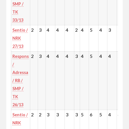
SMP /
TK
33/13
2
3
4
4
4
2
4
5
4
3
5
Sentio /
NRK
27/13
2
3
4
4
4
3
4
5
4
4
5
Respons
/
Adressa
/ RB /
SMP /
TK
26/13
2
2
3
3
3
3
5
6
5
4
6
Sentio /
NRK