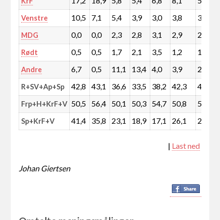
17,2
18,9
5,8
5,4
6,8
8,1
5,7
KrF
10,5
7,1
5,4
3,9
3,0
3,8
3,0
Venstre
0,0
0,0
2,3
2,8
3,1
2,9
2,3
MDG
0,5
0,5
1,7
2,1
3,5
1,2
1,5
Rødt
6,7
0,5
11,1
13,4
4,0
3,9
2,9
Andre
42,8
43,1
36,6
33,5
38,2
42,3
40,9
R+SV+Ap+Sp
50,5
56,4
50,1
50,3
54,7
50,8
53,9
Frp+H+KrF+V
41,4
35,8
23,1
18,9
17,1
26,1
21,1
Sp+KrF+V
|
Last ned
Johan Giertsen