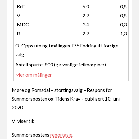
KrF
6,0
-0,8
V
2,2
-0,8
MDG
3,4
0,3
R
2,2
-1,3
O: Oppslutning i målingen. EV: Endring ift forrige
valg.
Antall spurte: 800 (gir vanlige feilmarginer).
Mer om målingen
Møre og Romsdal – stortingsvalg – Respons for
Sunnmørsposten og Tidens Krav – publisert 10. juni
2020.
Vi viser til:
Sunnmørspostens
reportasje
.