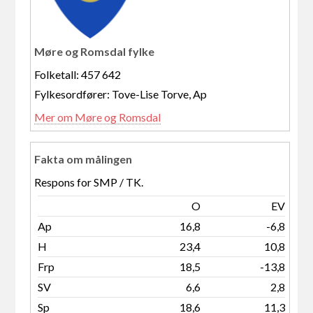
Møre og Romsdal fylke
Folketall: 457 642
Fylkesordfører: Tove-Lise Torve, Ap
Mer om Møre og Romsdal
Fakta om målingen
Respons for SMP / TK.
O
EV
Ap
16,8
-6,8
H
23,4
10,8
Frp
18,5
-13,8
SV
6,6
2,8
Sp
18,6
11,3