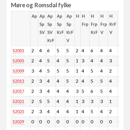
Møre og Romsdal fylke
Ap
Ap
Ap
Ap
Ap
H
H
H
H
H
H
Sp
Sp
Sp
Sp
Frp
Frp
Frp
KrF
Frp
SV
SV
KrF
KrF
KrF
V
V
V
KrF
V
KrF
2
4
6
5
5
2
4
6
4
4
6
S2001
2
4
5
4
5
1
3
4
4
3
5
S2005
3
4
5
5
5
1
4
5
4
2
5
S2009
2
3
4
4
5
2
4
5
5
4
6
S2013
2
3
4
4
4
3
5
6
5
4
6
S2017
2
5
5
4
4
1
3
3
3
1
3
S2021
2
3
4
4
4
1
4
5
4
2
5
S2025
0
0
0
0
0
0
0
0
0
0
0
S2029