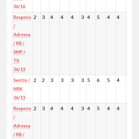
36/16
2
3
4
4
4
3
4
5
4
4
5
Respons
/
Adressa
/ RB /
SMP /
TK
36/13
2
2
3
3
3
3
5
6
5
4
6
Sentio /
NRK
36/13
2
3
4
4
4
3
4
5
4
4
5
Respons
/
Adressa
/ RB /