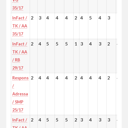
35/17
2
3
4
4
4
2
4
5
4
3
5
InFact /
TK / AA
35/17
2
4
5
5
5
1
3
4
3
2
4
InFact /
TK / AA
/ RB
29/17
2
4
4
4
4
2
4
4
4
2
4
Respons
/
Adressa
/ SMP
25/17
2
4
5
5
5
2
3
4
3
3
4
InFact /
TK / AA