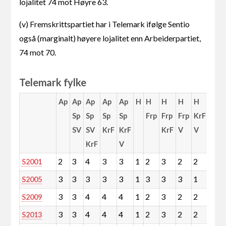
lojalitet 74 mot Høyre 63.
(v) Fremskrittspartiet har i Telemark ifølge Sentio
også (marginalt) høyere lojalitet enn Arbeiderpartiet,
74 mot 70.
Telemark fylke
Ap
Ap
Ap
Ap
Ap
H
H
H
H
H
H
Sp
Sp
Sp
Sp
Frp
Frp
Frp
KrF
Frp
SV
SV
KrF
KrF
KrF
V
V
V
KrF
V
KrF
2
3
4
3
3
1
2
3
2
2
3
S2001
3
3
3
3
3
1
3
3
3
1
3
S2005
3
3
4
4
4
1
2
3
2
2
3
S2009
3
3
4
4
4
1
2
3
2
2
3
S2013