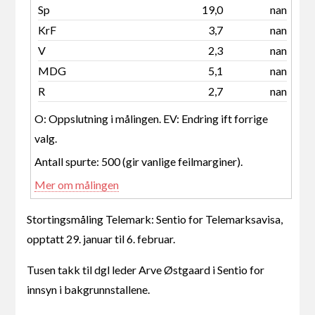
Sp
19,0
nan
KrF
3,7
nan
V
2,3
nan
MDG
5,1
nan
R
2,7
nan
O: Oppslutning i målingen. EV: Endring ift forrige
valg.
Antall spurte: 500 (gir vanlige feilmarginer).
Mer om målingen
Stortingsmåling Telemark: Sentio for Telemarksavisa,
opptatt 29. januar til 6. februar.
Tusen takk til dgl leder Arve Østgaard i Sentio for
innsyn i bakgrunnstallene.