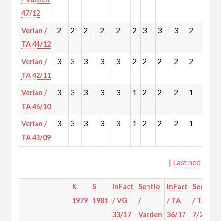
47/12
2
2
2
2
2
2
3
3
3
2
3
Verian /
TA 44/12
3
3
3
3
3
2
2
2
2
2
2
Verian /
TA 42/11
3
3
3
3
3
1
2
2
2
1
2
Verian /
TA 46/10
3
3
3
3
3
1
2
2
2
1
2
Verian /
TA 43/09
|
Last ned
K
S
InFact
Sentio
InFact
Sentio
1979
1981
/ VG
/
/ TA
/ TA
33/17
Varden
36/17
7/20