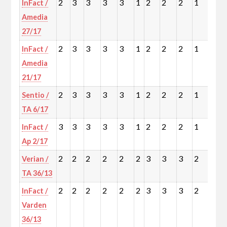
2
3
3
3
3
1
2
2
2
1
2
InFact /
Amedia
27/17
2
3
3
3
3
1
2
2
2
1
2
InFact /
Amedia
21/17
2
3
3
3
3
1
2
2
2
1
2
Sentio /
TA 6/17
3
3
3
3
3
1
2
2
2
1
2
InFact /
Ap 2/17
2
2
2
2
2
2
3
3
3
2
3
Verian /
TA 36/13
2
2
2
2
2
2
3
3
3
2
3
InFact /
Varden
36/13