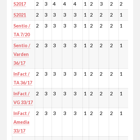
2
3
4
4
4
1
2
3
2
2
3
S2017
2
3
3
3
3
1
2
2
2
1
2
S2021
2
3
3
3
3
1
2
2
2
1
2
Sentio /
TA 7/20
2
3
3
3
3
1
2
2
2
1
2
Sentio /
Varden
36/17
2
3
3
3
3
1
2
2
2
1
2
InFact /
TA 36/17
2
3
3
3
3
1
2
2
2
1
2
InFact /
VG 33/17
2
3
3
3
3
1
2
2
2
1
2
InFact /
Amedia
33/17