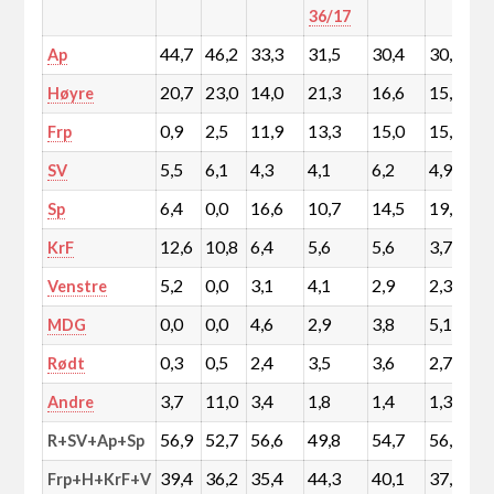
36/17
44,7
46,2
33,3
31,5
30,4
30,0
Ap
20,7
23,0
14,0
21,3
16,6
15,3
Høyre
0,9
2,5
11,9
13,3
15,0
15,7
Frp
5,5
6,1
4,3
4,1
6,2
4,9
SV
6,4
0,0
16,6
10,7
14,5
19,0
Sp
12,6
10,8
6,4
5,6
5,6
3,7
KrF
5,2
0,0
3,1
4,1
2,9
2,3
Venstre
0,0
0,0
4,6
2,9
3,8
5,1
MDG
0,3
0,5
2,4
3,5
3,6
2,7
Rødt
3,7
11,0
3,4
1,8
1,4
1,3
Andre
56,9
52,7
56,6
49,8
54,7
56,6
R+SV+Ap+Sp
39,4
36,2
35,4
44,3
40,1
37,0
Frp+H+KrF+V