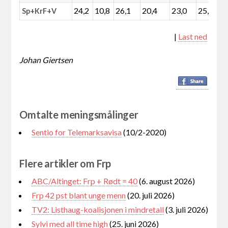
24,2
10,8
26,1
20,4
23,0
25,0
Sp+KrF+V
|
Last ned
Johan Giertsen
Omtalte meningsmålinger
Sentio for Telemarksavisa
(10/2-2020)
Flere artikler om Frp
ABC/Altinget: Frp + Rødt = 40
(6. august 2026)
Frp 42 pst blant unge menn
(20. juli 2026)
TV2: Listhaug-koalisjonen i mindretall
(3. juli 2026)
Sylvi med all time high
(25. juni 2026)