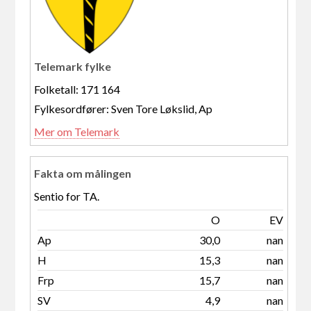
Telemark fylke
Folketall: 171 164
Fylkesordfører: Sven Tore Løkslid, Ap
Mer om Telemark
Fakta om målingen
Sentio for TA.
O
EV
Ap
30,0
nan
H
15,3
nan
Frp
15,7
nan
SV
4,9
nan