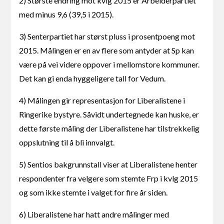
2) Største endring mot kvlg 2015 er Arbeiderpartiet
med minus 9,6 (39,5 i 2015).
3) Senterpartiet har størst pluss i prosentpoeng mot
2015. Målingen er en av flere som antyder at Sp kan
være på vei videre oppover i mellomstore kommuner.
Det kan gi enda hyggeligere tall for Vedum.
4) Målingen gir representasjon for Liberalistene i
Ringerike bystyre. Såvidt undertegnede kan huske, er
dette første måling der Liberalistene har tilstrekkelig
oppslutning til å bli innvalgt.
5) Sentios bakgrunnstall viser at Liberalistene henter
respondenter fra velgere som stemte Frp i kvlg 2015
og som ikke stemte i valget for fire år siden.
6) Liberalistene har hatt andre målinger med