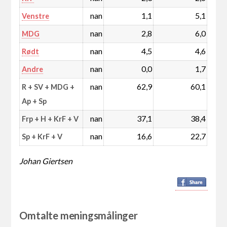
nan
1,1
5,1
Venstre
nan
2,8
6,0
MDG
nan
4,5
4,6
Rødt
nan
0,0
1,7
Andre
nan
62,9
60,1
R + SV + MDG +
Ap + Sp
nan
37,1
38,4
Frp + H + KrF + V
nan
16,6
22,7
Sp + KrF + V
Johan Giertsen
Omtalte meningsmålinger