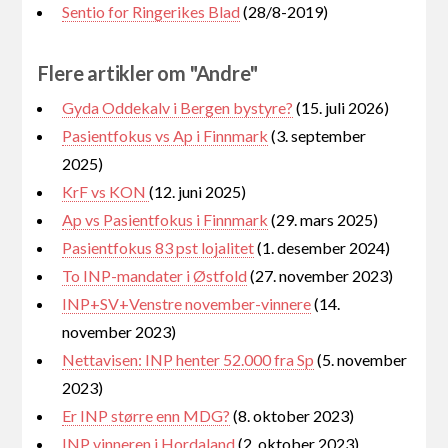
Sentio for Ringerikes Blad
(28/8-2019)
Flere artikler om "Andre"
Gyda Oddekalv i Bergen bystyre?
(15. juli 2026)
Pasientfokus vs Ap i Finnmark
(3. september
2025)
KrF vs KON
(12. juni 2025)
Ap vs Pasientfokus i Finnmark
(29. mars 2025)
Pasientfokus 83 pst lojalitet
(1. desember 2024)
To INP-mandater i Østfold
(27. november 2023)
INP+SV+Venstre november-vinnere
(14.
november 2023)
Nettavisen: INP henter 52.000 fra Sp
(5. november
2023)
Er INP større enn MDG?
(8. oktober 2023)
INP vinneren i Hordaland
(2. oktober 2023)