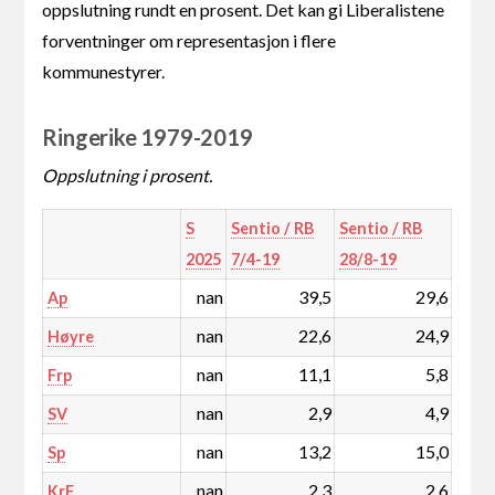
oppslutning rundt en prosent. Det kan gi Liberalistene
forventninger om representasjon i flere
kommunestyrer.
Ringerike 1979-2019
Oppslutning i prosent.
S
Sentio / RB
Sentio / RB
2025
7/4-19
28/8-19
nan
39,5
29,6
Ap
nan
22,6
24,9
Høyre
nan
11,1
5,8
Frp
nan
2,9
4,9
SV
nan
13,2
15,0
Sp
nan
2,3
2,6
KrF