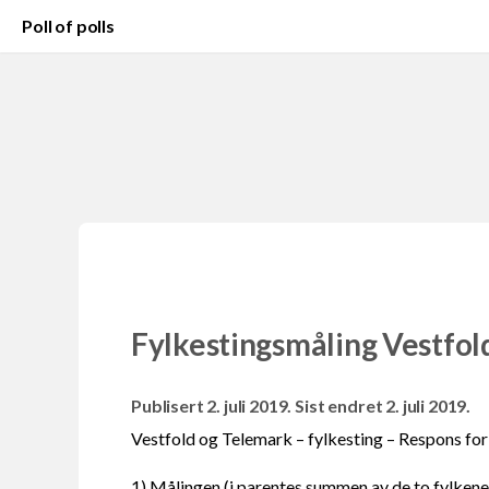
Poll of polls
Fylkestingsmåling Vestfol
Publisert 2. juli 2019. Sist endret 2. juli 2019.
Vestfold og Telemark – fylkesting – Respons for
1) Målingen (i parentes summen av de to fylkene 