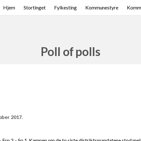
Hjem
Stortinget
Fylkesting
Kommunestyre
Komme
Poll of polls
tober 2017.
– Frp 2 – Sp 1. Kampen om de to siste distriktsmandatene stod me