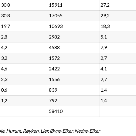
30,8
15911
27,2
30,8
17055
29,2
19,7
10693
18,3
2,8
2982
5,1
4,2
4588
7,9
3,2
1572
2,7
4,6
2422
4,1
2,3
1556
2,7
0,6
839
1,4
1,2
792
1,4
58410
, Hurum, Røyken, Lier, Øvre-Eiker, Nedre-Eiker