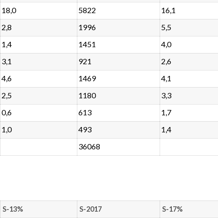
18,0
5822
16,1
2,8
1996
5,5
1,4
1451
4,0
3,1
921
2,6
4,6
1469
4,1
2,5
1180
3,3
0,6
613
1,7
1,0
493
1,4
36068
S-13%
S-2017
S-17%