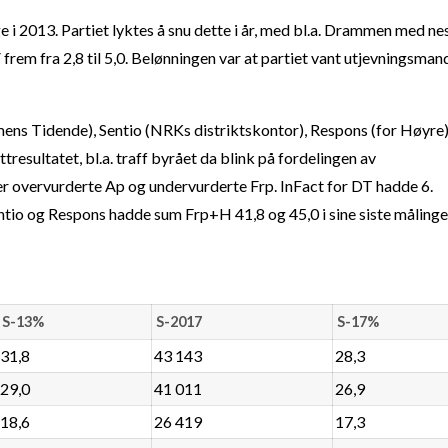
e i 2013. Partiet lyktes å snu dette i år, med bl.a. Drammen med ne
V frem fra 2,8 til 5,0. Belønningen var at partiet vant utjevningsman
ens Tidende), Sentio (NRKs distriktskontor), Respons (for Høyre)
esultatet, bl.a. traff byrået da blink på fordelingen av
r overvurderte Ap og undervurderte Frp. InFact for DT hadde 6.
tio og Respons hadde sum Frp+H 41,8 og 45,0 i sine siste målinge
S-13%
S-2017
S-17%
31,8
43 143
28,3
29,0
41 011
26,9
18,6
26 419
17,3