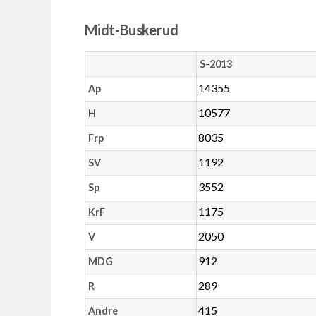
Midt-Buskerud
S-2013
14355
Ap
10577
H
8035
Frp
1192
SV
3552
Sp
1175
KrF
2050
V
912
MDG
289
R
415
Andre