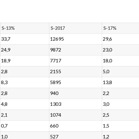
S-13%
S-2017
S-17%
33,7
12695
29,6
24,9
9872
23,0
18,9
7717
18,0
2,8
2155
5,0
8,3
5895
13,8
2,8
940
2,2
4,8
1303
3,0
2,1
1074
2,5
0,7
660
1,5
1,0
527
1,2