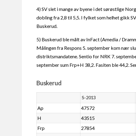
4) SV slet i mange av byene i det sørøstlige Norg
dobling fra 2,8 til 5,5. I fylket som helhet gikk S
Buskerud.
5) Buskerud ble målt av InFact (Amedia / Dramm
Målingen fra Respons 5. september kom nær sluttr
distriktsmandatene. Sentio for NRK 7. septembe
september sum Frp+H 38,2. Fasiten ble 44,2. Sen
Buskerud
S-2013
Ap
47572
H
43515
Frp
27854