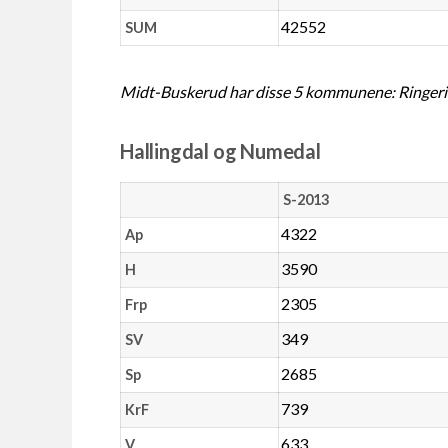
42552
SUM
Midt-Buskerud har disse 5 kommunene: Ringeri
Hallingdal og Numedal
S-2013
4322
Ap
3590
H
2305
Frp
349
SV
2685
Sp
739
KrF
633
V