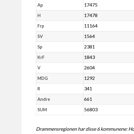
17475
Ap
17478
H
11164
Frp
1564
SV
2381
Sp
1843
KrF
2604
V
1292
MDG
341
R
661
Andre
56803
SUM
Drammensregionen har disse 6 kommunene: Hole