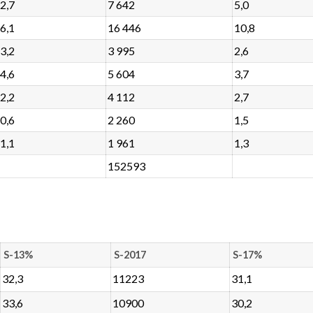
2,7
7 642
5,0
6,1
16 446
10,8
3,2
3 995
2,6
4,6
5 604
3,7
2,2
4 112
2,7
0,6
2 260
1,5
1,1
1 961
1,3
152593
S-13%
S-2017
S-17%
32,3
11223
31,1
33,6
10900
30,2