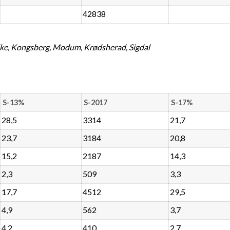
42838
ke, Kongsberg, Modum, Krødsherad, Sigdal
S-13%
S-2017
S-17%
28,5
3314
21,7
23,7
3184
20,8
15,2
2187
14,3
2,3
509
3,3
17,7
4512
29,5
4,9
562
3,7
4,2
410
2,7