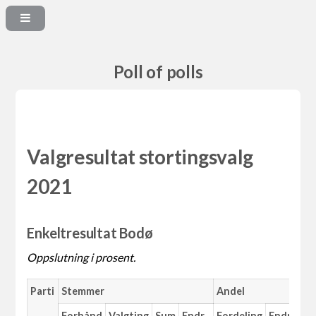
Poll of polls
Valgresultat stortingsvalg
2021
Enkeltresultat Bodø
Oppslutning i prosent.
Parti
Stemmer
Andel
Forhånd
Valgting
Sum
Endr.
Fordeling
Endr.