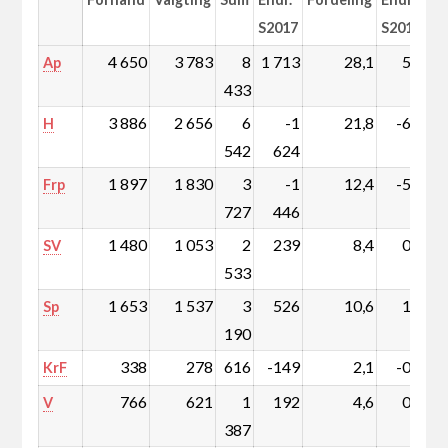
S2017
S2017
4 650
3 783
8
1 713
28,1
5,2
Ap
433
3 886
2 656
6
-1
21,8
-6,0
H
542
624
1 897
1 830
3
-1
12,4
-5,2
Frp
727
446
1 480
1 053
2
239
8,4
0,6
SV
533
1 653
1 537
3
526
10,6
1,6
Sp
190
338
278
616
-149
2,1
-0,6
KrF
766
621
1
192
4,6
0,6
V
387