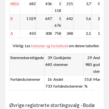
682
436
1
215
3,7
0,6
MDG
118
1 029
647
1
642
5,6
2,1
R
676
450
308
758
348
2,5
1,1
A
Viktig: Les
fotnoter og forbehold
om denne tabellen
Stemmeberettigede
39
Godkjente
29
Andel
440
stemmer
980
godkjent
stemmer
Forhåndsstemmer
16
Andel
55,8
Mandate
733
forhåndsstemmer
%
Øvrige registrerte stortingsvalg - Bodø