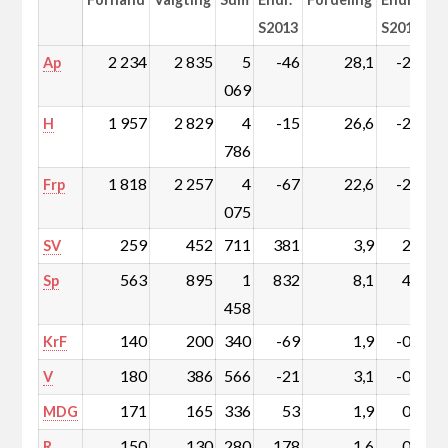
S2013
S2013
2 234
2 835
5
-46
28,1
-2,6
Ap
069
1 957
2 829
4
-15
26,6
-2,3
H
786
1 818
2 257
4
-67
22,6
-2,3
Frp
075
259
452
711
381
3,9
2,0
SV
563
895
1
832
8,1
4,3
Sp
458
140
200
340
-69
1,9
-0,6
KrF
180
386
566
-21
3,1
-0,4
V
171
165
336
53
1,9
0,2
MDG
150
130
280
178
1,6
0,9
R