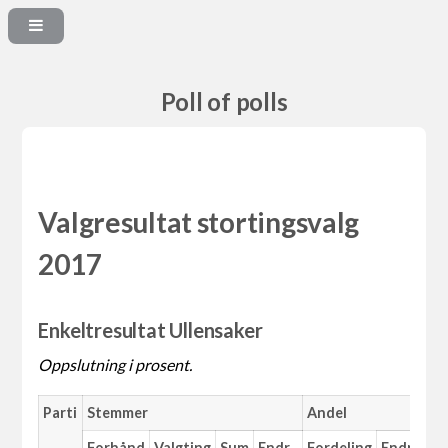
Poll of polls
Valgresultat stortingsvalg
2017
Enkeltresultat Ullensaker
Oppslutning i prosent.
Parti
Stemmer
Andel
Forhånd
Valgting
Sum
Endr.
Fordeling
Endr.