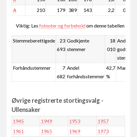
210
179
389
143
2,2
0,7
A
Viktig: Les
fotnoter og forbehold
om denne tabellen
Stemmeberettigede
23
Godkjente
18
Andel
693
stemmer
010
godkjent
stemmer
Forhåndsstemmer
7
Andel
42,7
Mandate
682
forhåndsstemmer
%
Øvrige registrerte stortingsvalg -
Ullensaker
1945
1949
1953
1957
1961
1965
1969
1973