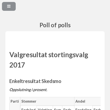
Poll of polls
Valgresultat stortingsvalg
2017
Enkeltresultat Skedsmo
Oppslutning i prosent.
Parti
Stemmer
Andel
Forhånd
Valgting
Sum
Endr.
Fordeling
Endr.