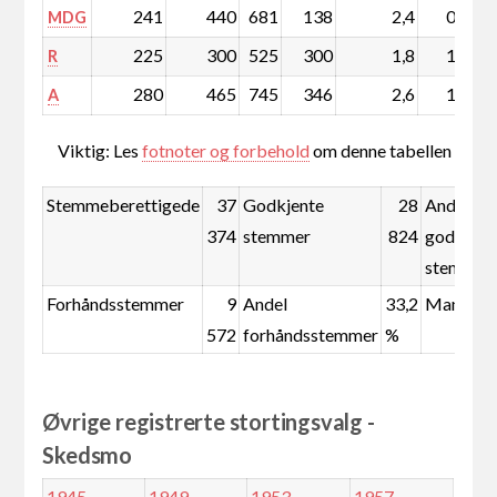
241
440
681
138
2,4
0,4
MDG
225
300
525
300
1,8
1,0
R
280
465
745
346
2,6
1,1
A
Viktig: Les
fotnoter og forbehold
om denne tabellen
Stemmeberettigede
37
Godkjente
28
Andel
374
stemmer
824
godkjent
stemmer
Forhåndsstemmer
9
Andel
33,2
Mandate
572
forhåndsstemmer
%
Øvrige registrerte stortingsvalg -
Skedsmo
1945
1949
1953
1957