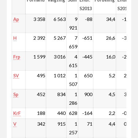
S2013
S2013
3 358
6 563
9
-88
34,4
-1,6
Ap
921
2 392
5 267
7
-651
26,6
-3,4
H
659
1 599
3 016
4
-445
16,0
-2,2
Frp
615
495
1 012
1
650
5,2
2,1
SV
507
452
834
1
900
4,5
3,1
Sp
286
188
440
628
-164
2,2
-0,7
KrF
342
915
1
71
4,4
0,1
V
257