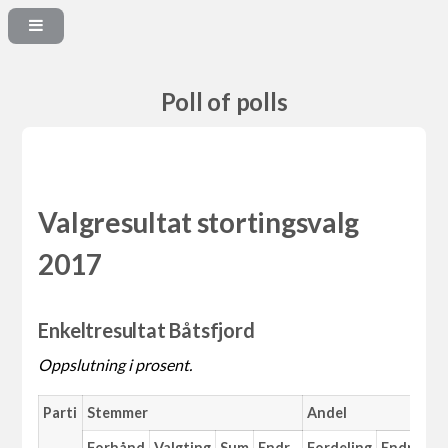
Poll of polls
Valgresultat stortingsvalg
2017
Enkeltresultat Båtsfjord
Oppslutning i prosent.
Parti
Stemmer
Andel
Forhånd
Valgting
Sum
Endr.
Fordeling
Endr.