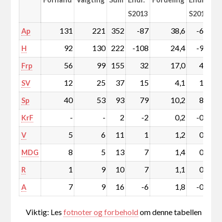
S2013
S2013
131
221
352
-87
38,6
-6,5
Ap
92
130
222
-108
24,4
-9,5
H
56
99
155
32
17,0
4,4
Frp
12
25
37
15
4,1
1,8
SV
40
53
93
79
10,2
8,8
Sp
-
-
2
-2
0,2
-0,2
KrF
5
6
11
1
1,2
0,2
V
8
5
13
7
1,4
0,8
MDG
1
9
10
7
1,1
0,8
R
7
9
16
-6
1,8
-0,5
A
Viktig: Les
fotnoter og forbehold
om denne tabellen