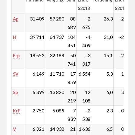
S2013
S2013
31 409
57 280
88
-2
26,3
-2,1
Ap
689
675
39 714
64 737
104
-4
31,0
-2,9
H
451
409
18 553
32 188
50
-3
15,1
-2,0
Frp
741
917
6 149
11 710
17
6 554
5,3
1,8
SV
859
6 399
13 820
20
12
6,0
3,5
Sp
219
108
2 750
5 089
7
-2
2,3
-0,9
KrF
839
538
6 921
14 932
21
1 636
6,5
0,2
V