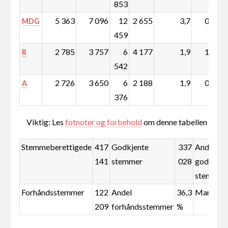
853
5 363
7 096
12
2 655
3,7
0,6
MDG
459
2 785
3 757
6
4 177
1,9
1,2
R
542
2 726
3 650
6
2 188
1,9
0,6
A
376
Viktig: Les
fotnoter og forbehold
om denne tabellen
Stemmeberettigede
417
Godkjente
337
Andel
141
stemmer
028
godkjent
stemmer
Forhåndsstemmer
122
Andel
36,3
Mandate
209
forhåndsstemmer
%