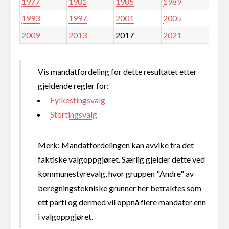
1977
1981
1985
1989
1993
1997
2001
2005
2009
2013
2017
2021
Vis mandatfordeling for dette resultatet etter
gjeldende regler for:
Fylkestingsvalg
Stortingsvalg
Merk: Mandatfordelingen kan avvike fra det
faktiske valgoppgjøret. Særlig gjelder dette ved
kommunestyrevalg, hvor gruppen "Andre" av
beregningstekniske grunner her betraktes som
ett parti og dermed vil oppnå flere mandater enn
i valgoppgjøret.