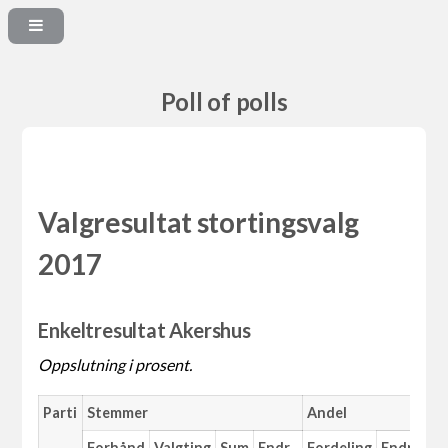
Poll of polls
Valgresultat stortingsvalg
2017
Enkeltresultat Akershus
Oppslutning i prosent.
Parti
Stemmer
Andel
Ma
Forhånd
Valgting
Sum
Endr.
Fordeling
Endr.
An