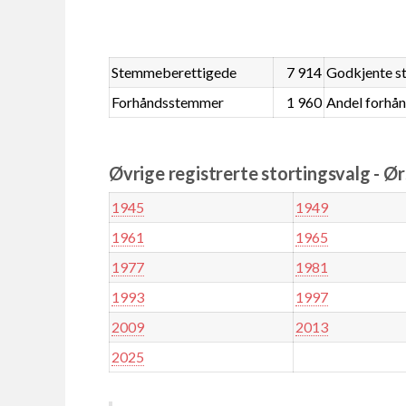
Stemmeberettigede
7 914
Godkjente 
Forhåndsstemmer
1 960
Andel forhå
Øvrige registrerte stortingsvalg - Ø
1945
1949
1961
1965
1977
1981
1993
1997
2009
2013
2025