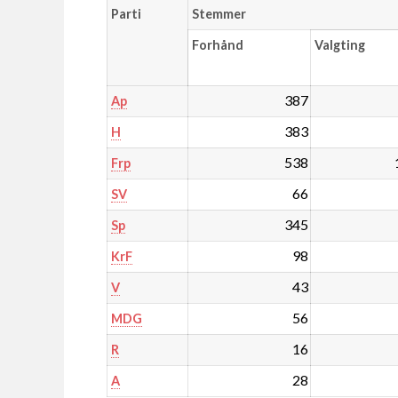
Parti
Stemmer
Forhånd
Valgting
387
Ap
383
H
538
Frp
66
SV
345
Sp
98
KrF
43
V
56
MDG
16
R
28
A