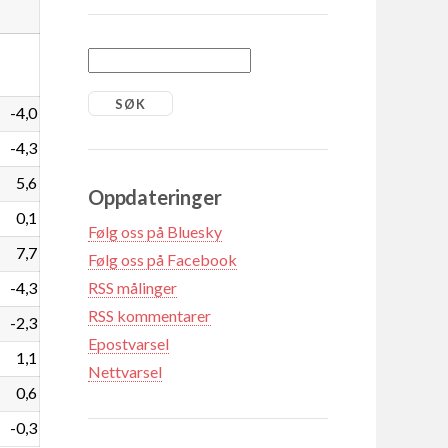
-4,0
-4,3
5,6
Oppdateringer
0,1
Følg oss på Bluesky
7,7
Følg oss på Facebook
-4,3
RSS målinger
RSS kommentarer
-2,3
Epostvarsel
1,1
Nettvarsel
0,6
-0,3