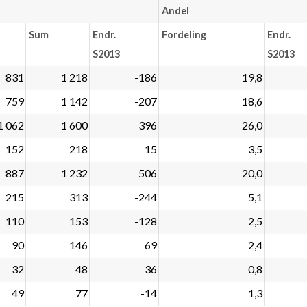
Andel
Sum
Endr.
Fordeling
Endr.
S2013
S2013
831
1 218
-186
19,8
759
1 142
-207
18,6
1 062
1 600
396
26,0
152
218
15
3,5
887
1 232
506
20,0
215
313
-244
5,1
110
153
-128
2,5
90
146
69
2,4
32
48
36
0,8
49
77
-14
1,3