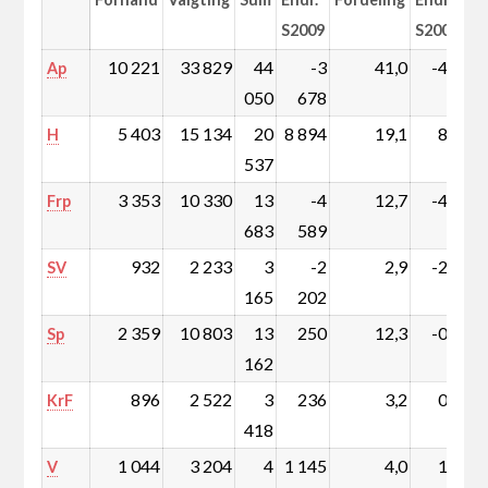
S2009
S2009
10 221
33 829
44
-3
41,0
-4,8
Ap
050
678
5 403
15 134
20
8 894
19,1
8,0
H
537
3 353
10 330
13
-4
12,7
-4,8
Frp
683
589
932
2 233
3
-2
2,9
-2,2
SV
165
202
2 359
10 803
13
250
12,3
-0,1
Sp
162
896
2 522
3
236
3,2
0,1
KrF
418
1 044
3 204
4
1 145
4,0
1,0
V