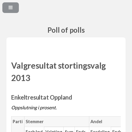
Poll of polls
Valgresultat stortingsvalg
2013
Enkeltresultat Oppland
Oppslutning i prosent.
Parti
Stemmer
Andel
Ma
Forhånd
Valgting
Sum
Endr.
Fordeling
Endr.
An