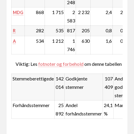
248
868
1 715
2
2 232
2,4
2,1
MDG
583
282
535
817
205
0,8
0,2
R
534
1 212
1
630
1,6
0,6
A
746
Viktig: Les
fotnoter og forbehold
om denne tabellen
Stemmeberettigede
142
Godkjente
107
Andel
014
stemmer
409
godkjent
stemmer
Forhåndsstemmer
25
Andel
24,1
Mandate
892
forhåndsstemmer
%