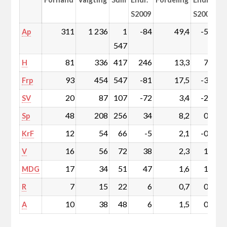
S2009
S2009
311
1 236
1
-84
49,4
-5,0
Ap
547
81
336
417
246
13,3
7,6
H
93
454
547
-81
17,5
-3,5
Frp
20
87
107
-72
3,4
-2,6
SV
48
208
256
34
8,2
0,8
Sp
12
54
66
-5
2,1
-0,3
KrF
16
56
72
38
2,3
1,2
V
17
34
51
47
1,6
1,5
MDG
7
15
22
6
0,7
0,2
R
10
38
48
6
1,5
0,1
A