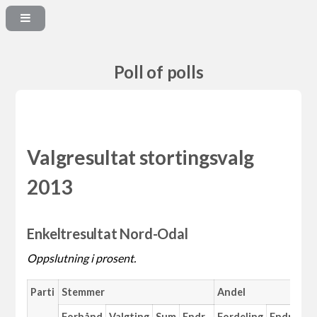
Poll of polls
Valgresultat stortingsvalg
2013
Enkeltresultat Nord-Odal
Oppslutning i prosent.
Parti
Stemmer
Andel
Forhånd
Valgting
Sum
Endr.
Fordeling
Endr.