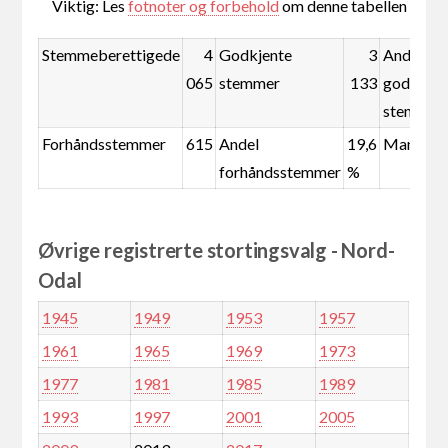
Viktig: Les
fotnoter og forbehold
om denne tabellen
Stemmeberettigede
4
Godkjente
3
Andel
065
stemmer
133
godkjent
stemmer
Forhåndsstemmer
615
Andel
19,6
Mandate
forhåndsstemmer
%
Øvrige registrerte stortingsvalg - Nord-
Odal
1945
1949
1953
1957
1961
1965
1969
1973
1977
1981
1985
1989
1993
1997
2001
2005