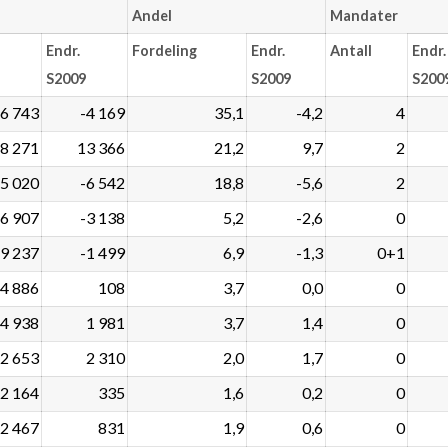
Andel
Mandater
Endr.
Fordeling
Endr.
Antall
Endr.
S2009
S2009
S200
6 743
-4 169
35,1
-4,2
4
8 271
13 366
21,2
9,7
2
5 020
-6 542
18,8
-5,6
2
6 907
-3 138
5,2
-2,6
0
9 237
-1 499
6,9
-1,3
0+1
4 886
108
3,7
0,0
0
4 938
1 981
3,7
1,4
0
2 653
2 310
2,0
1,7
0
2 164
335
1,6
0,2
0
2 467
831
1,9
0,6
0