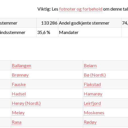
Viktig: Les
fotnoter og forbehold
om denne tab
 stemmer
133 286
Andel godkjente stemmer
74
håndsstemmer
35,6 %
Mandater
Ballangen
Beiarn
Brønnøy
Bø (Nordl.)
Fauske
Flakstad
Hadsel
Hamarøy
Herøy (Nordl.)
Leirfjord
Meløy
Moskenes
Rana
Rødøy