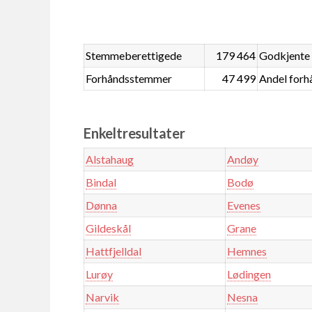
Stemmeberettigede
179 464
Godkjente
Forhåndsstemmer
47 499
Andel for
Enkeltresultater
Alstahaug
Andøy
Bindal
Bodø
Dønna
Evenes
Gildeskål
Grane
Hattfjelldal
Hemnes
Lurøy
Lødingen
Narvik
Nesna