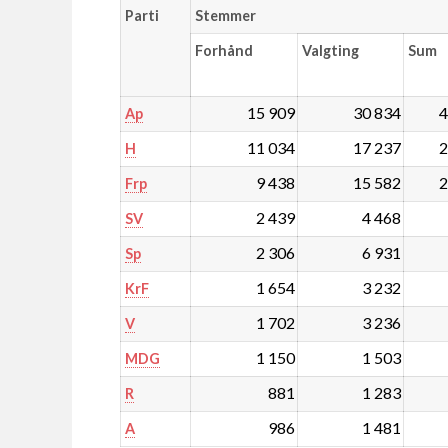
Parti
Stemmer
Forhånd
Valgting
Sum
15 909
30 834
4
Ap
11 034
17 237
2
H
9 438
15 582
2
Frp
2 439
4 468
SV
2 306
6 931
Sp
1 654
3 232
KrF
1 702
3 236
V
1 150
1 503
MDG
881
1 283
R
986
1 481
A