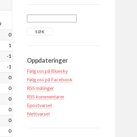
9
0
1
-1
Oppdateringer
-1
Følg oss på Bluesky
0
Følg oss på Facebook
0
RSS målinger
RSS kommentarer
0
Epostvarsel
0
Nettvarsel
0
0