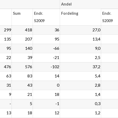
Andel
Sum
Endr.
Fordeling
Endr.
S2009
S2009
299
418
36
27,0
135
207
95
13,4
95
140
-66
9,0
22
39
-21
2,5
476
576
-102
37,2
63
83
14
5,4
31
43
0
2,8
9
21
18
1,4
-
5
-1
0,3
13
18
12
1,2