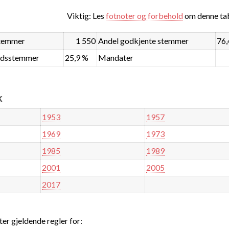
Viktig: Les
fotnoter og forbehold
om denne tab
stemmer
1 550
Andel godkjente stemmer
76,
ndsstemmer
25,9 %
Mandater
k
1953
1957
1969
1973
1985
1989
2001
2005
2017
ter gjeldende regler for: