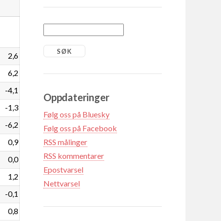
2,6
6,2
-4,1
Oppdateringer
-1,3
Følg oss på Bluesky
-6,2
Følg oss på Facebook
0,9
RSS målinger
RSS kommentarer
0,0
Epostvarsel
1,2
Nettvarsel
-0,1
0,8