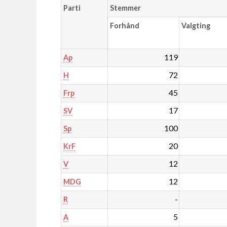
Parti
Stemmer
Forhånd
Valgting
119
Ap
72
H
45
Frp
17
SV
100
Sp
20
KrF
12
V
12
MDG
-
R
5
A