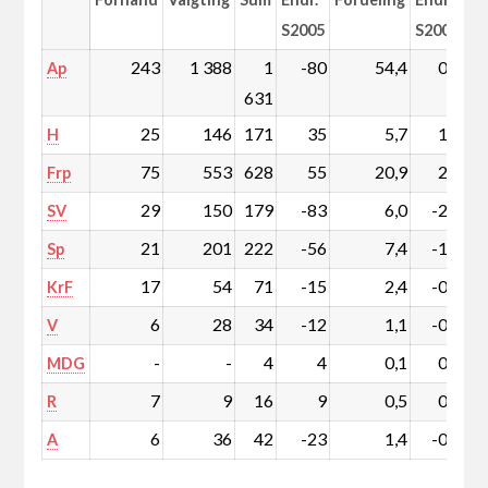
S2005
S2005
243
1 388
1
-80
54,4
0,3
Ap
631
25
146
171
35
5,7
1,4
H
75
553
628
55
20,9
2,8
Frp
29
150
179
-83
6,0
-2,3
SV
21
201
222
-56
7,4
-1,4
Sp
17
54
71
-15
2,4
-0,3
KrF
6
28
34
-12
1,1
-0,3
V
-
-
4
4
0,1
0,1
MDG
7
9
16
9
0,5
0,3
R
6
36
42
-23
1,4
-0,7
A