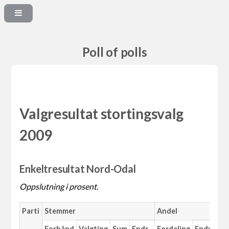
Poll of polls
Valgresultat stortingsvalg
2009
Enkeltresultat Nord-Odal
Oppslutning i prosent.
Parti
Stemmer
Andel
Forhånd
Valgting
Sum
Endr.
Fordeling
Endr.