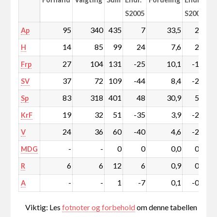
S2005
S2005
95
340
435
7
33,5
2,1
Ap
14
85
99
24
7,6
2,1
H
27
104
131
-25
10,1
-1,3
Frp
37
72
109
-44
8,4
-2,8
SV
83
318
401
48
30,9
5,0
Sp
19
32
51
-35
3,9
-2,4
KrF
24
36
60
-40
4,6
-2,7
V
-
-
0
0
0,0
0,0
MDG
6
6
12
6
0,9
0,5
R
-
-
1
-7
0,1
-0,5
A
Viktig: Les
fotnoter og forbehold
om denne tabellen