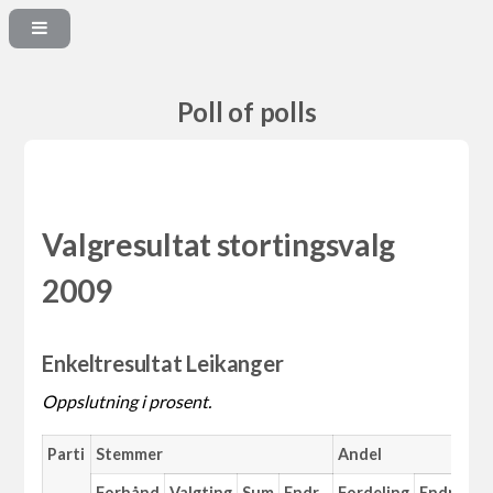
Poll of polls
Valgresultat stortingsvalg
2009
Enkeltresultat Leikanger
Oppslutning i prosent.
Parti
Stemmer
Andel
Forhånd
Valgting
Sum
Endr.
Fordeling
Endr.