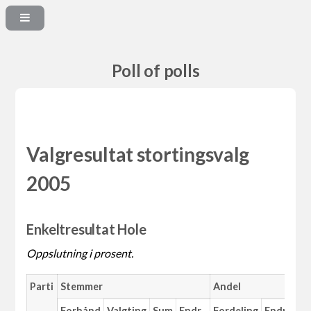
Poll of polls
Valgresultat stortingsvalg
2005
Enkeltresultat Hole
Oppslutning i prosent.
Parti
Stemmer
Andel
Forhånd
Valgting
Sum
Endr.
Fordeling
Endr.