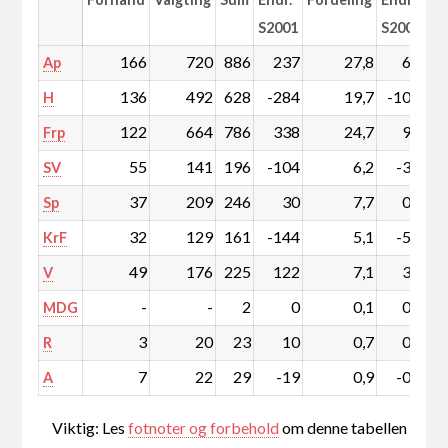
S2001
S2001
166
720
886
237
27,8
6,2
Ap
136
492
628
-284
19,7
-10,7
H
122
664
786
338
24,7
9,7
Frp
55
141
196
-104
6,2
-3,9
SV
37
209
246
30
7,7
0,5
Sp
32
129
161
-144
5,1
-5,1
KrF
49
176
225
122
7,1
3,6
V
-
-
2
0
0,1
0,0
MDG
3
20
23
10
0,7
0,3
R
7
22
29
-19
0,9
-0,7
A
Viktig: Les
fotnoter og forbehold
om denne tabellen