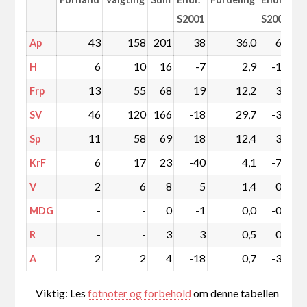
S2001
S2001
43
158
201
38
36,0
6,9
Ap
6
10
16
-7
2,9
-1,2
H
13
55
68
19
12,2
3,4
Frp
46
120
166
-18
29,7
-3,2
SV
11
58
69
18
12,4
3,2
Sp
6
17
23
-40
4,1
-7,1
KrF
2
6
8
5
1,4
0,9
V
-
-
0
-1
0,0
-0,2
MDG
-
-
3
3
0,5
0,5
R
2
2
4
-18
0,7
-3,2
A
Viktig: Les
fotnoter og forbehold
om denne tabellen