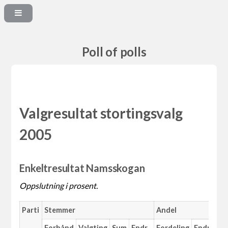
Poll of polls
Valgresultat stortingsvalg
2005
Enkeltresultat Namsskogan
Oppslutning i prosent.
Parti
Stemmer
Andel
Forhånd
Valgting
Sum
Endr.
Fordeling
Endr.