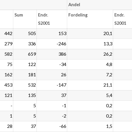
Andel
Sum
Endr.
Fordeling
Endr.
S2001
S2001
442
505
153
20,1
279
336
-246
13,3
582
659
386
26,2
75
122
-34
4,8
162
181
26
7,2
453
532
-147
21,1
121
135
37
5,4
-
5
-1
0,2
1
5
-2
0,2
28
37
-66
1,5