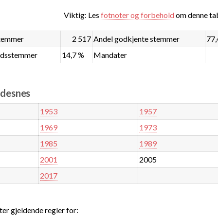
Viktig: Les
fotnoter og forbehold
om denne tab
stemmer
2 517
Andel godkjente stemmer
77,
ndsstemmer
14,7 %
Mandater
indesnes
1953
1957
1969
1973
1985
1989
2001
2005
2017
ter gjeldende regler for: