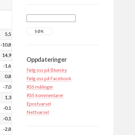
5,5
-10,8
14,9
Oppdateringer
-1,6
Følg oss på Bluesky
0,8
Følg oss på Facebook
-7,0
RSS målinger
RSS kommentarer
1,3
Epostvarsel
-0,1
Nettvarsel
-0,1
-2,8