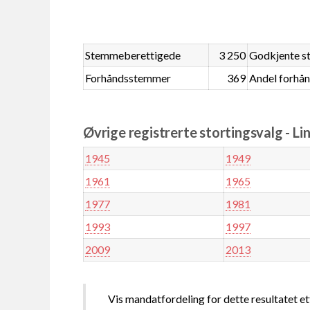
Stemmeberettigede
3 250
Godkjente 
Forhåndsstemmer
369
Andel forhå
Øvrige registrerte stortingsvalg - L
1945
1949
1961
1965
1977
1981
1993
1997
2009
2013
Vis mandatfordeling for dette resultatet et