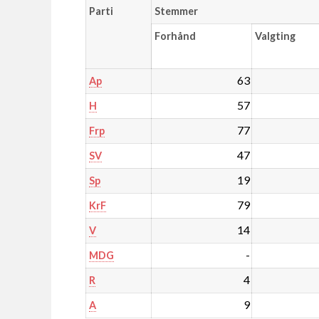
Parti
Stemmer
Forhånd
Valgting
63
Ap
57
H
77
Frp
47
SV
19
Sp
79
KrF
14
V
-
MDG
4
R
9
A