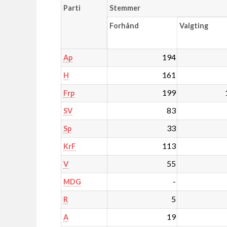
Parti
Stemmer
Forhånd
Valgting
194
Ap
161
H
199
Frp
83
SV
33
Sp
113
KrF
55
V
-
MDG
5
R
19
A