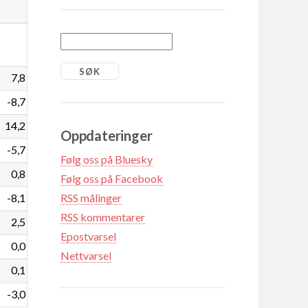
7,8
-8,7
14,2
Oppdateringer
-5,7
Følg oss på Bluesky
0,8
Følg oss på Facebook
-8,1
RSS målinger
RSS kommentarer
2,5
Epostvarsel
0,0
Nettvarsel
0,1
-3,0