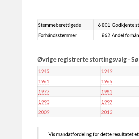
Stemmeberettigede
6 801
Godkjente 
Forhåndsstemmer
862
Andel forhå
Øvrige registrerte stortingsvalg - S
1945
1949
1961
1965
1977
1981
1993
1997
2009
2013
Vis mandatfordeling for dette resultatet et