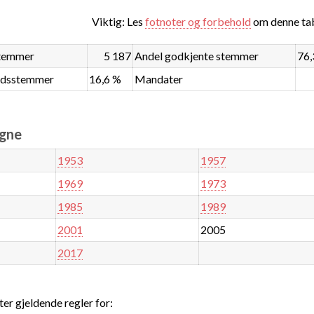
Viktig: Les
fotnoter og forbehold
om denne tab
stemmer
5 187
Andel godkjente stemmer
76,
ndsstemmer
16,6 %
Mandater
øgne
1953
1957
1969
1973
1985
1989
2001
2005
2017
ter gjeldende regler for: