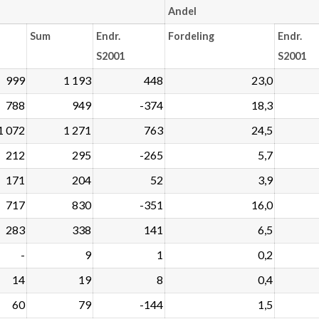
Andel
Sum
Endr.
Fordeling
Endr.
S2001
S2001
999
1 193
448
23,0
788
949
-374
18,3
1 072
1 271
763
24,5
212
295
-265
5,7
171
204
52
3,9
717
830
-351
16,0
283
338
141
6,5
-
9
1
0,2
14
19
8
0,4
60
79
-144
1,5