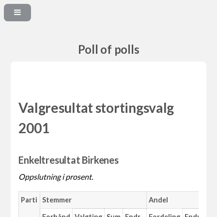
Poll of polls
Valgresultat stortingsvalg
2001
Enkeltresultat Birkenes
Oppslutning i prosent.
Parti
Stemmer
Andel
Forhånd
Valgting
Sum
Endr.
Fordeling
Endr.