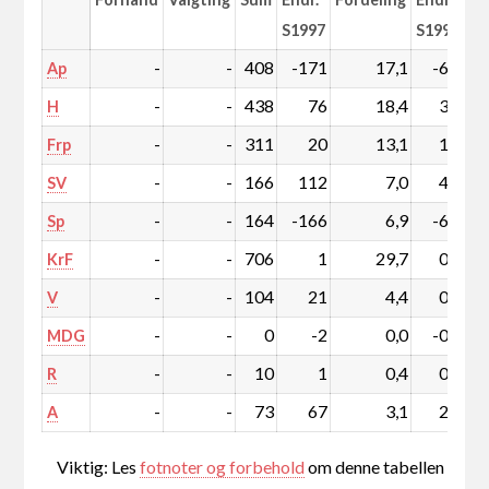
S1997
S1997
-
-
408
-171
17,1
-6,8
Ap
-
-
438
76
18,4
3,5
H
-
-
311
20
13,1
1,0
Frp
-
-
166
112
7,0
4,7
SV
-
-
164
-166
6,9
-6,7
Sp
-
-
706
1
29,7
0,5
KrF
-
-
104
21
4,4
0,9
V
-
-
0
-2
0,0
-0,1
MDG
-
-
10
1
0,4
0,0
R
-
-
73
67
3,1
2,8
A
Viktig: Les
fotnoter og forbehold
om denne tabellen