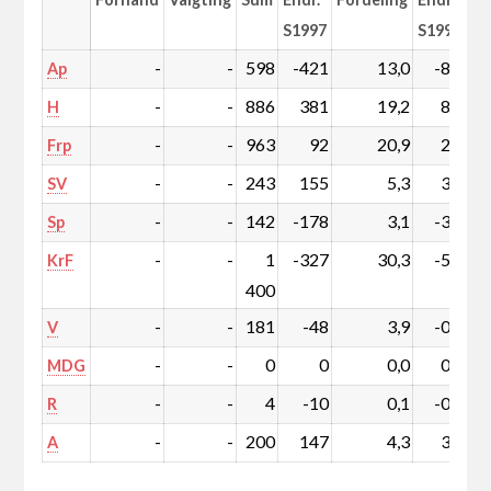
S1997
S1997
-
-
598
-421
13,0
-8,2
Ap
-
-
886
381
19,2
8,7
H
-
-
963
92
20,9
2,8
Frp
-
-
243
155
5,3
3,4
SV
-
-
142
-178
3,1
-3,6
Sp
-
-
1
-327
30,3
-5,5
KrF
400
-
-
181
-48
3,9
-0,8
V
-
-
0
0
0,0
0,0
MDG
-
-
4
-10
0,1
-0,2
R
-
-
200
147
4,3
3,2
A