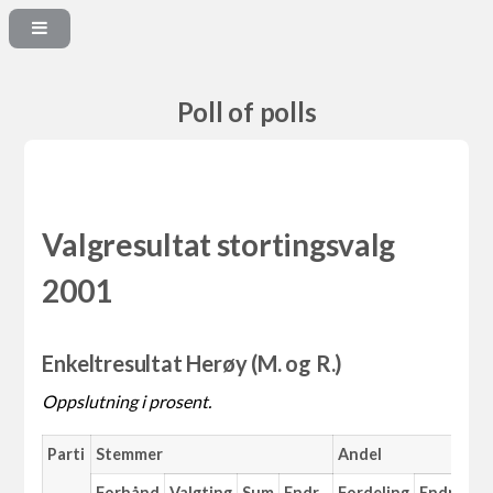
Poll of polls
Valgresultat stortingsvalg
2001
Enkeltresultat Herøy (M. og R.)
Oppslutning i prosent.
Parti
Stemmer
Andel
Forhånd
Valgting
Sum
Endr.
Fordeling
Endr.