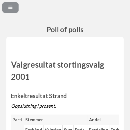
Poll of polls
Valgresultat stortingsvalg
2001
Enkeltresultat Strand
Oppslutning i prosent.
Parti
Stemmer
Andel
Forhånd
Valgting
Sum
Endr.
Fordeling
Endr.