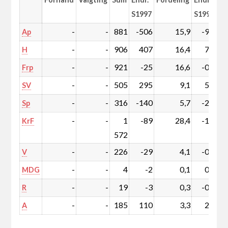
S1997
S1997
-
-
881
-506
15,9
-9,2
Ap
-
-
906
407
16,4
7,3
H
-
-
921
-25
16,6
-0,5
Frp
-
-
505
295
9,1
5,3
SV
-
-
316
-140
5,7
-2,6
Sp
-
-
1
-89
28,4
-1,7
KrF
572
-
-
226
-29
4,1
-0,5
V
-
-
4
-2
0,1
0,0
MDG
-
-
19
-3
0,3
-0,1
R
-
-
185
110
3,3
2,0
A