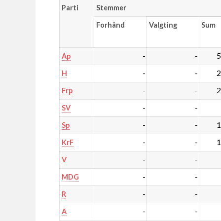
Parti
Stemmer
Forhånd
Valgting
Sum
-
-
5
Ap
-
-
2
H
-
-
2
Frp
-
-
SV
-
-
1
Sp
-
-
1
KrF
-
-
V
-
-
MDG
-
-
R
-
-
A