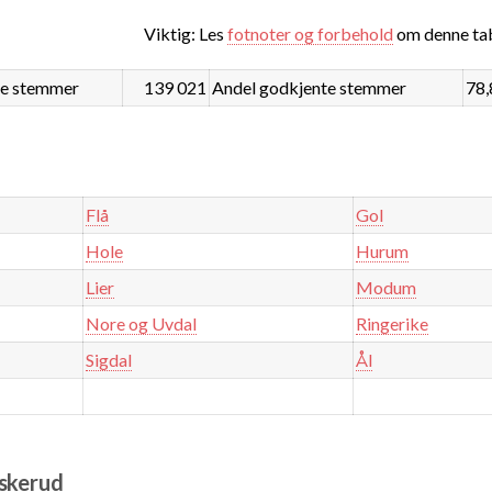
Viktig: Les
fotnoter og forbehold
om denne tab
e stemmer
139 021
Andel godkjente stemmer
78,
Flå
Gol
Hole
Hurum
Lier
Modum
Nore og Uvdal
Ringerike
Sigdal
Ål
uskerud