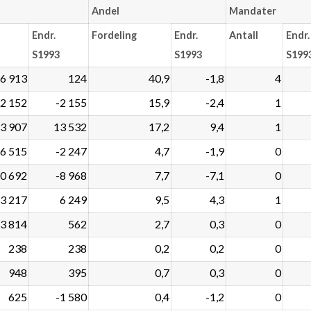
Andel
Mandater
Endr.
Fordeling
Endr.
Antall
Endr.
S1993
S1993
S199
6 913
124
40,9
-1,8
4
2 152
-2 155
15,9
-2,4
1
3 907
13 532
17,2
9,4
1
6 515
-2 247
4,7
-1,9
0
0 692
-8 968
7,7
-7,1
0
3 217
6 249
9,5
4,3
1
3 814
562
2,7
0,3
0
238
238
0,2
0,2
0
948
395
0,7
0,3
0
625
-1 580
0,4
-1,2
0