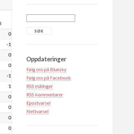
3
0
-1
0
Oppdateringer
0
Følg oss på Bluesky
-1
Følg oss på Facebook
1
RSS målinger
RSS kommentarer
0
Epostvarsel
0
Nettvarsel
0
0