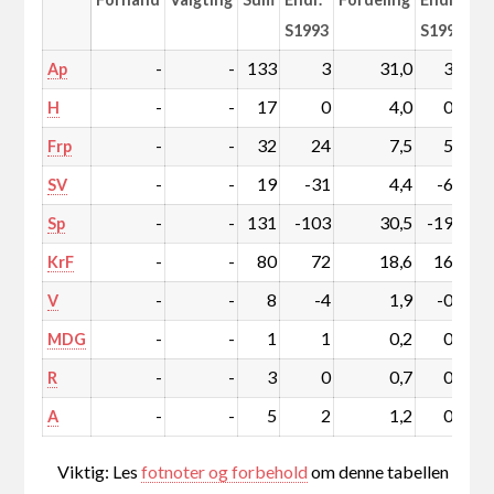
S1993
S1993
-
-
133
3
31,0
3,0
Ap
-
-
17
0
4,0
0,3
H
-
-
32
24
7,5
5,7
Frp
-
-
19
-31
4,4
-6,3
SV
-
-
131
-103
30,5
-19,8
Sp
-
-
80
72
18,6
16,9
KrF
-
-
8
-4
1,9
-0,7
V
-
-
1
1
0,2
0,2
MDG
-
-
3
0
0,7
0,1
R
-
-
5
2
1,2
0,5
A
Viktig: Les
fotnoter og forbehold
om denne tabellen