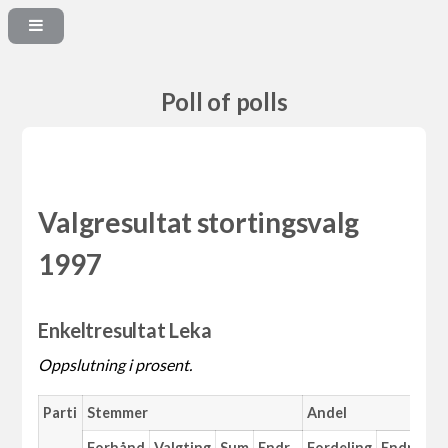
Poll of polls
Valgresultat stortingsvalg
1997
Enkeltresultat Leka
Oppslutning i prosent.
Parti
Stemmer
Andel
Forhånd
Valgting
Sum
Endr.
Fordeling
Endr.