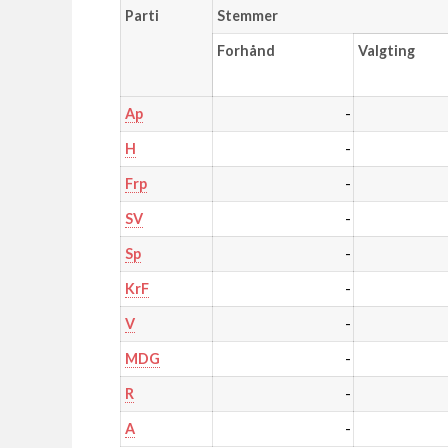
Parti
Stemmer
Forhånd
Valgting
-
Ap
-
H
-
Frp
-
SV
-
Sp
-
KrF
-
V
-
MDG
-
R
-
A