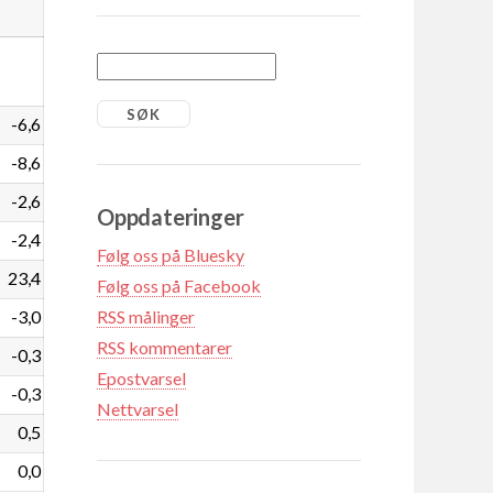
-6,6
-8,6
-2,6
Oppdateringer
-2,4
Følg oss på Bluesky
23,4
Følg oss på Facebook
-3,0
RSS målinger
RSS kommentarer
-0,3
Epostvarsel
-0,3
Nettvarsel
0,5
0,0