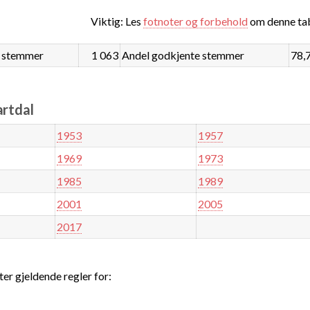
Viktig: Les
fotnoter og forbehold
om denne tab
 stemmer
1 063
Andel godkjente stemmer
78,
artdal
1953
1957
1969
1973
1985
1989
2001
2005
2017
ter gjeldende regler for: