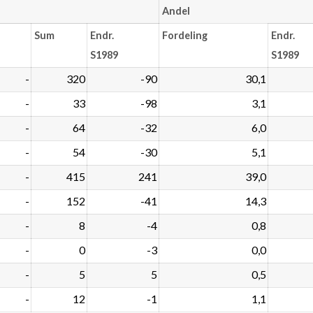
Andel
Sum
Endr.
Fordeling
Endr.
S1989
S1989
-
320
-90
30,1
-
33
-98
3,1
-
64
-32
6,0
-
54
-30
5,1
-
415
241
39,0
-
152
-41
14,3
-
8
-4
0,8
-
0
-3
0,0
-
5
5
0,5
-
12
-1
1,1