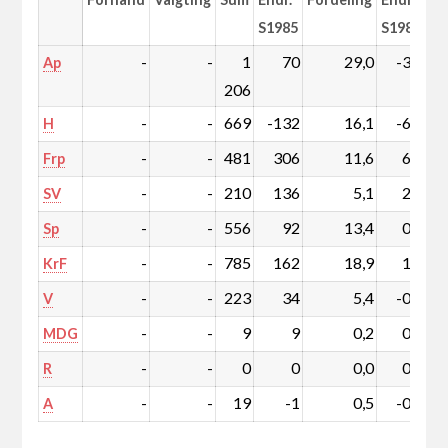
S1985
S1985
-
-
1
70
29,0
-3,6
Ap
206
-
-
669
-132
16,1
-6,9
H
-
-
481
306
11,6
6,5
Frp
-
-
210
136
5,1
2,9
SV
-
-
556
92
13,4
0,0
Sp
-
-
785
162
18,9
1,0
KrF
-
-
223
34
5,4
-0,1
V
-
-
9
9
0,2
0,2
MDG
-
-
0
0
0,0
0,0
R
-
-
19
-1
0,5
-0,1
A