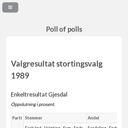
Poll of polls
Valgresultat stortingsvalg
1989
Enkeltresultat Gjesdal
Oppslutning i prosent.
Parti
Stemmer
Andel
Forhånd
Valgting
Sum
Endr.
Fordeling
Endr.