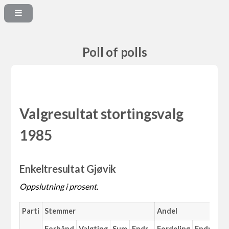
Poll of polls
Valgresultat stortingsvalg
1985
Enkeltresultat Gjøvik
Oppslutning i prosent.
Parti
Stemmer
Andel
Forhånd
Valgting
Sum
Endr.
Fordeling
Endr.