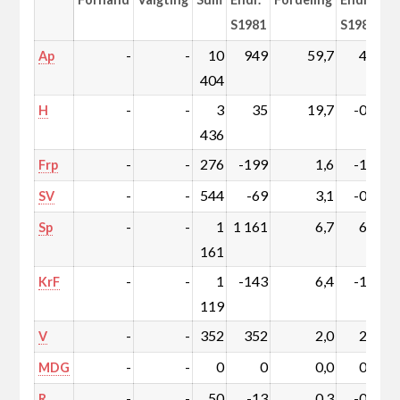
S1981
S1981
-
-
10
949
59,7
4,2
Ap
404
-
-
3
35
19,7
-0,2
H
436
-
-
276
-199
1,6
-1,2
Frp
-
-
544
-69
3,1
-0,5
SV
-
-
1
1 161
6,7
6,7
Sp
161
-
-
1
-143
6,4
-1,0
KrF
119
-
-
352
352
2,0
2,0
V
-
-
0
0
0,0
0,0
MDG
-
-
50
-13
0,3
-0,1
R