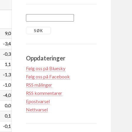
9,0
-3,4
-0,3
Oppdateringer
1,1
Følg oss på Bluesky
-1,3
Følg oss på Facebook
-1,0
RSS målinger
RSS kommentarer
-4,0
Epostvarsel
0,0
Nettvarsel
0,1
-0,1