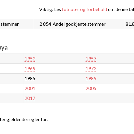
Viktig: Les
fotnoter og forbehold
om denne tab
 stemmer
2 854
Andel godkjente stemmer
81,
øya
1953
1957
1969
1973
1985
1989
2001
2005
2017
ter gjeldende regler for: