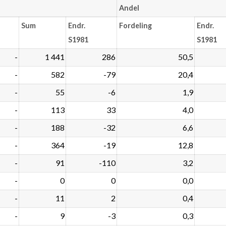
Andel
Sum
Endr.
Fordeling
Endr.
S1981
S1981
-
1 441
286
50,5
-
582
-79
20,4
-
55
-6
1,9
-
113
33
4,0
-
188
-32
6,6
-
364
-19
12,8
-
91
-110
3,2
-
0
0
0,0
-
11
2
0,4
-
9
-3
0,3