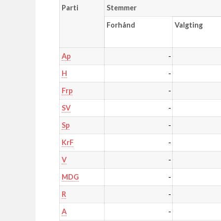
Parti
Stemmer
Forhånd
Valgting
-
Ap
-
H
-
Frp
-
SV
-
Sp
-
KrF
-
V
-
MDG
-
R
-
A