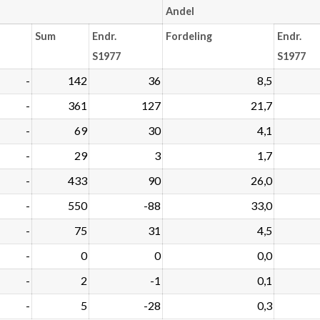
Andel
Sum
Endr.
Fordeling
Endr.
S1977
S1977
-
142
36
8,5
-
361
127
21,7
-
69
30
4,1
-
29
3
1,7
-
433
90
26,0
-
550
-88
33,0
-
75
31
4,5
-
0
0
0,0
-
2
-1
0,1
-
5
-28
0,3