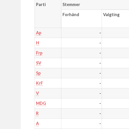
Parti
Stemmer
Forhånd
Valgting
-
Ap
-
H
-
Frp
-
SV
-
Sp
-
KrF
-
V
-
MDG
-
R
-
A