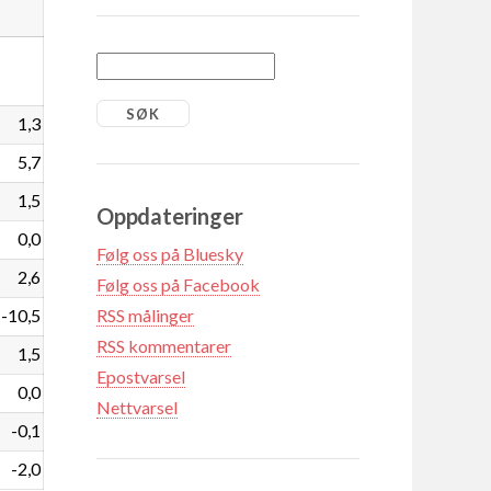
1,3
5,7
1,5
Oppdateringer
0,0
Følg oss på Bluesky
2,6
Følg oss på Facebook
-10,5
RSS målinger
RSS kommentarer
1,5
Epostvarsel
0,0
Nettvarsel
-0,1
-2,0