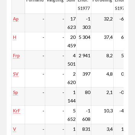
S1977
S1977
-
-
17
-1
32,2
-6,0
Ap
623
303
-
-
20
5 304
37,4
6,8
H
459
-
-
4
2 941
8,2
5,1
Frp
501
-
-
2
397
4,8
0,3
SV
620
-
-
1
80
2,1
-0,1
Sp
144
-
-
5
-1
10,3
-4,3
KrF
652
608
-
-
1
831
3,4
1,3
V