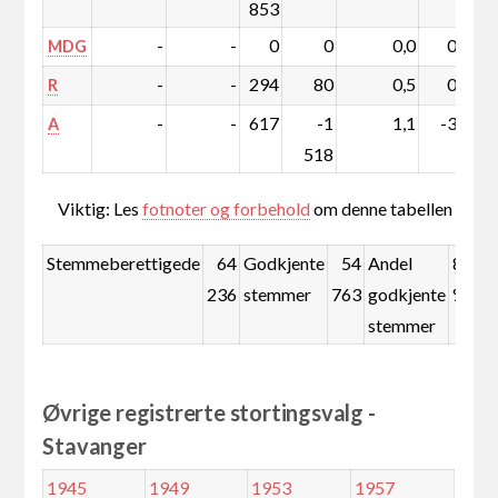
853
-
-
0
0
0,0
0,0
MDG
-
-
294
80
0,5
0,1
R
-
-
617
-1
1,1
-3,2
A
518
Viktig: Les
fotnoter og forbehold
om denne tabellen
Stemmeberettigede
64
Godkjente
54
Andel
85,3
236
stemmer
763
godkjente
%
stemmer
Øvrige registrerte stortingsvalg -
Stavanger
1945
1949
1953
1957