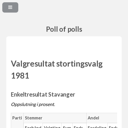
Poll of polls
Valgresultat stortingsvalg
1981
Enkeltresultat Stavanger
Oppslutning i prosent.
Parti
Stemmer
Andel
Forhånd
Valgting
Sum
Endr.
Fordeling
Endr.