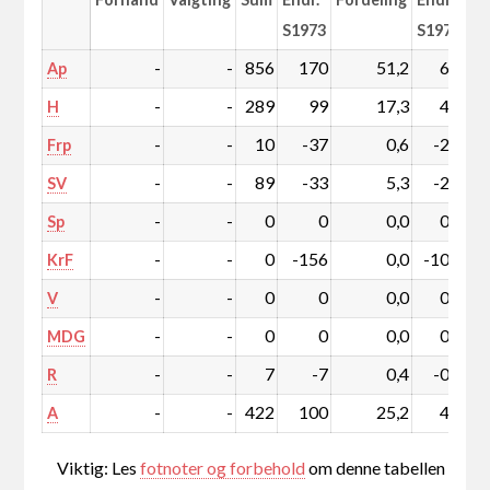
S1973
S1973
-
-
856
170
51,2
6,5
Ap
-
-
289
99
17,3
4,9
H
-
-
10
-37
0,6
-2,5
Frp
-
-
89
-33
5,3
-2,6
SV
-
-
0
0
0,0
0,0
Sp
-
-
0
-156
0,0
-10,1
KrF
-
-
0
0
0,0
0,0
V
-
-
0
0
0,0
0,0
MDG
-
-
7
-7
0,4
-0,5
R
-
-
422
100
25,2
4,3
A
Viktig: Les
fotnoter og forbehold
om denne tabellen