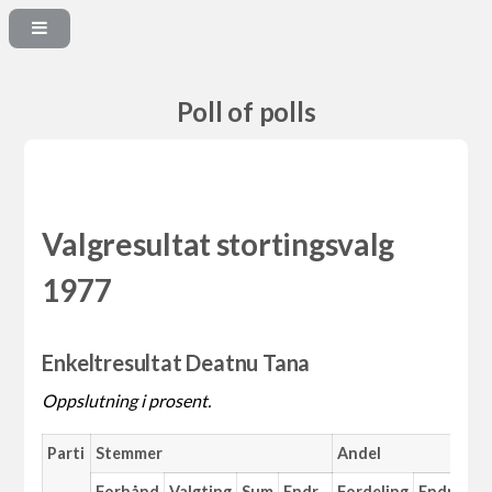
Poll of polls
Valgresultat stortingsvalg
1977
Enkeltresultat Deatnu Tana
Oppslutning i prosent.
Parti
Stemmer
Andel
Forhånd
Valgting
Sum
Endr.
Fordeling
Endr.