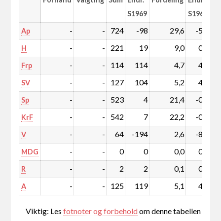
S1969
S1969
-
-
724
-98
29,6
-5,1
Ap
-
-
221
19
9,0
0,5
H
-
-
114
114
4,7
4,7
Frp
-
-
127
104
5,2
4,2
SV
-
-
523
4
21,4
-0,5
Sp
-
-
542
7
22,2
-0,4
KrF
-
-
64
-194
2,6
-8,3
V
-
-
0
0
0,0
0,0
MDG
-
-
2
2
0,1
0,1
R
-
-
125
119
5,1
4,9
A
Viktig: Les
fotnoter og forbehold
om denne tabellen