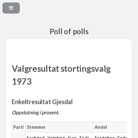
Poll of polls
Valgresultat stortingsvalg
1973
Enkeltresultat Gjesdal
Oppslutning i prosent.
Parti
Stemmer
Andel
Forhånd
Valgting
Sum
Endr.
Fordeling
Endr.