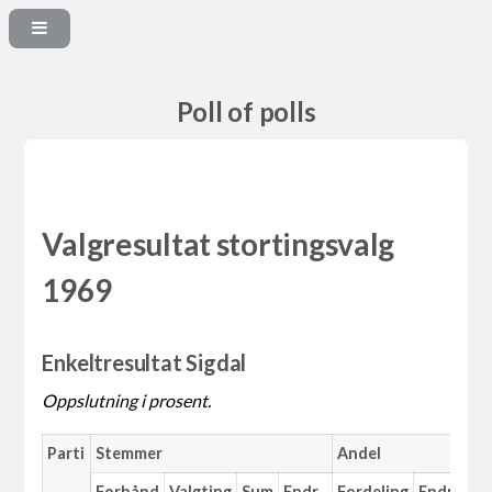
Poll of polls
Valgresultat stortingsvalg
1969
Enkeltresultat Sigdal
Oppslutning i prosent.
Parti
Stemmer
Andel
Forhånd
Valgting
Sum
Endr.
Fordeling
Endr.