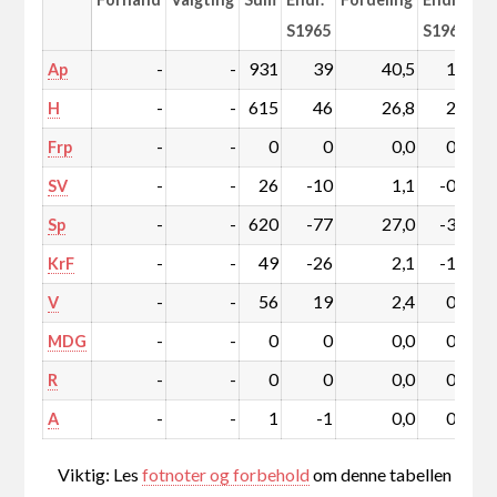
S1965
S1965
-
-
931
39
40,5
1,9
Ap
-
-
615
46
26,8
2,1
H
-
-
0
0
0,0
0,0
Frp
-
-
26
-10
1,1
-0,4
SV
-
-
620
-77
27,0
-3,2
Sp
-
-
49
-26
2,1
-1,1
KrF
-
-
56
19
2,4
0,8
V
-
-
0
0
0,0
0,0
MDG
-
-
0
0
0,0
0,0
R
-
-
1
-1
0,0
0,0
A
Viktig: Les
fotnoter og forbehold
om denne tabellen