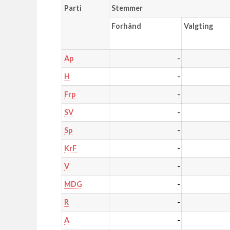
Parti
Stemmer
Forhånd
Valgting
-
Ap
-
H
-
Frp
-
SV
-
Sp
-
KrF
-
V
-
MDG
-
R
-
A