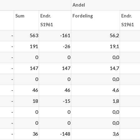
Andel
Sum
Endr.
Fordeling
Endr.
S1961
S1961
-
563
-161
56,2
-
191
-26
19,1
-
0
0
0,0
-
147
147
14,7
-
0
0
0,0
-
46
46
4,6
-
18
-15
1,8
-
0
0
0,0
-
0
0
0,0
-
36
-148
3,6