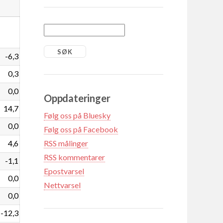
-6,3
0,3
0,0
Oppdateringer
14,7
Følg oss på Bluesky
0,0
Følg oss på Facebook
4,6
RSS målinger
RSS kommentarer
-1,1
Epostvarsel
0,0
Nettvarsel
0,0
-12,3