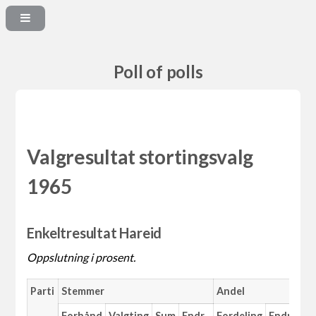
Poll of polls
Valgresultat stortingsvalg
1965
Enkeltresultat Hareid
Oppslutning i prosent.
Parti
Stemmer
Andel
Forhånd
Valgting
Sum
Endr.
Fordeling
Endr.