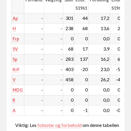
S1961
S1961
-
-
301
44
17,2
0,1
Ap
-
-
238
68
13,6
2,3
H
-
-
0
0
0,0
0,0
Frp
-
-
68
17
3,9
0,5
SV
-
-
283
137
16,2
6,5
Sp
-
-
403
-20
23,0
-5,1
KrF
-
-
458
0
26,2
-4,3
V
-
-
0
0
0,0
0,0
MDG
-
-
0
0
0,0
0,0
R
-
-
0
-1
0,0
-0,1
A
Viktig: Les
fotnoter og forbehold
om denne tabellen