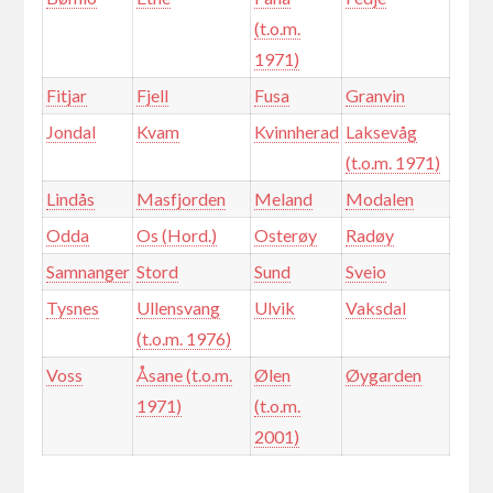
(t.o.m.
1971)
Fitjar
Fjell
Fusa
Granvin
Jondal
Kvam
Kvinnherad
Laksevåg
(t.o.m. 1971)
Lindås
Masfjorden
Meland
Modalen
Odda
Os (Hord.)
Osterøy
Radøy
Samnanger
Stord
Sund
Sveio
Tysnes
Ullensvang
Ulvik
Vaksdal
(t.o.m. 1976)
Voss
Åsane (t.o.m.
Ølen
Øygarden
1971)
(t.o.m.
2001)