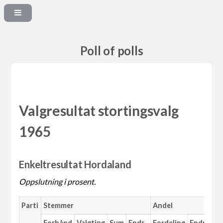
Poll of polls
Valgresultat stortingsvalg
1965
Enkeltresultat Hordaland
Oppslutning i prosent.
Parti
Stemmer
Andel
Ma
Forhånd
Valgting
Sum
Endr.
Fordeling
Endr.
An