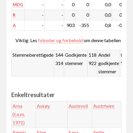
-
-
0
0
0,0
0,0
MDG
-
-
0
0
0,0
0,0
R
-
-
903
-355
0,8
-0,5
A
Viktig: Les
fotnoter og forbehold
om denne tabellen
Stemmeberettigede
144
Godkjente
118
Andel
82,4
314
stemmer
922
godkjente
%
stemmer
Enkeltresultater
Arna
Askøy
Austevoll
Austrheim
(t.o.m.
1971)
Bømlo
Etne
Fana
Fedje