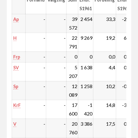
S1961
S1961
-
-
39
2 454
33,3
-2,9
Ap
572
-
-
22
9 269
19,2
6,0
H
791
-
-
0
0
0,0
0,0
Frp
-
-
5
1 638
4,4
0,9
SV
207
-
-
12
1 258
10,2
-0,4
Sp
089
-
-
17
-1
14,8
-3,7
KrF
600
420
-
-
20
3 386
17,5
0,5
V
760