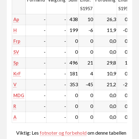
S1957
S1957
-
-
438
10
26,3
0,8
Ap
-
-
199
-6
11,9
-0,2
H
-
-
0
0
0,0
0,0
Frp
-
-
0
0
0,0
0,0
SV
-
-
496
21
29,8
1,5
Sp
-
-
181
4
10,9
0,3
KrF
-
-
353
-45
21,2
-2,5
V
-
-
0
0
0,0
0,0
MDG
-
-
0
0
0,0
0,0
R
-
-
0
0
0,0
0,0
A
Viktig: Les
fotnoter og forbehold
om denne tabellen