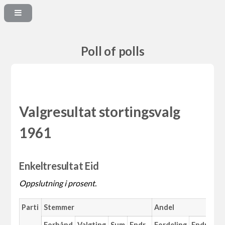
Poll of polls
Valgresultat stortingsvalg
1961
Enkeltresultat Eid
Oppslutning i prosent.
Parti
Stemmer
Andel
Forhånd
Valgting
Sum
Endr.
Fordeling
Endr.