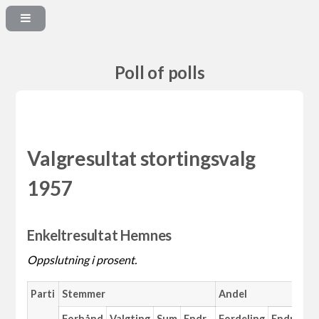
Poll of polls
Valgresultat stortingsvalg
1957
Enkeltresultat Hemnes
Oppslutning i prosent.
Parti
Stemmer
Andel
Forhånd
Valgting
Sum
Endr.
Fordeling
Endr.