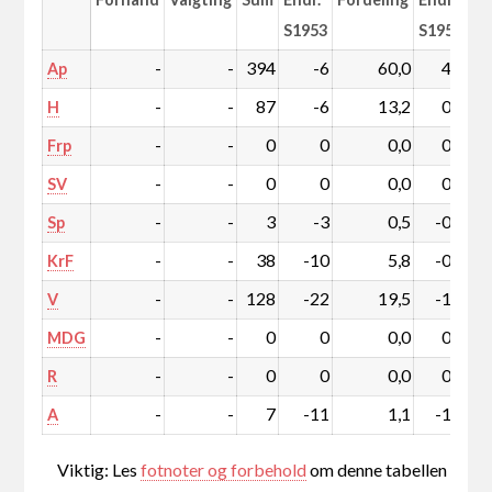
S1953
S1953
-
-
394
-6
60,0
4,0
Ap
-
-
87
-6
13,2
0,2
H
-
-
0
0
0,0
0,0
Frp
-
-
0
0
0,0
0,0
SV
-
-
3
-3
0,5
-0,4
Sp
-
-
38
-10
5,8
-0,9
KrF
-
-
128
-22
19,5
-1,5
V
-
-
0
0
0,0
0,0
MDG
-
-
0
0
0,0
0,0
R
-
-
7
-11
1,1
-1,5
A
Viktig: Les
fotnoter og forbehold
om denne tabellen