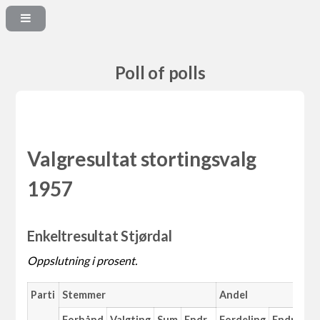
Poll of polls
Valgresultat stortingsvalg
1957
Enkeltresultat Stjørdal
Oppslutning i prosent.
Parti
Stemmer
Andel
Forhånd
Valgting
Sum
Endr.
Fordeling
Endr.