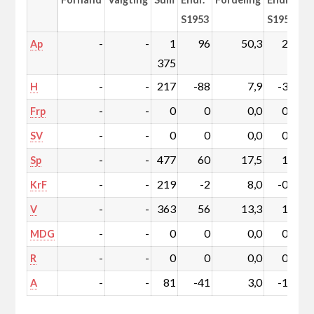
S1953
S1953
-
-
1
96
50,3
2,1
Ap
375
-
-
217
-88
7,9
-3,6
H
-
-
0
0
0,0
0,0
Frp
-
-
0
0
0,0
0,0
SV
-
-
477
60
17,5
1,7
Sp
-
-
219
-2
8,0
-0,3
KrF
-
-
363
56
13,3
1,7
V
-
-
0
0
0,0
0,0
MDG
-
-
0
0
0,0
0,0
R
-
-
81
-41
3,0
-1,6
A