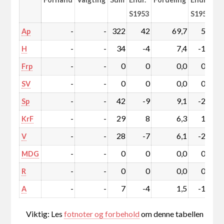
S1953
S1953
-
-
322
42
69,7
5,5
Ap
-
-
34
-4
7,4
-1,4
H
-
-
0
0
0,0
0,0
Frp
-
-
0
0
0,0
0,0
SV
-
-
42
-9
9,1
-2,6
Sp
-
-
29
8
6,3
1,5
KrF
-
-
28
-7
6,1
-2,0
V
-
-
0
0
0,0
0,0
MDG
-
-
0
0
0,0
0,0
R
-
-
7
-4
1,5
-1,0
A
Viktig: Les
fotnoter og forbehold
om denne tabellen