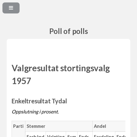
Poll of polls
Valgresultat stortingsvalg
1957
Enkeltresultat Tydal
Oppslutning i prosent.
Parti
Stemmer
Andel
Forhånd
Valgting
Sum
Endr.
Fordeling
Endr.