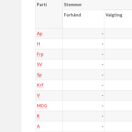
Parti
Stemmer
Forhånd
Valgting
-
Ap
-
H
-
Frp
-
SV
-
Sp
-
KrF
-
V
-
MDG
-
R
-
A