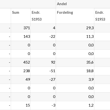
Andel
Sum
Endr.
Fordeling
Endr.
S1953
S1953
-
371
4
29,3
-
143
-22
11,3
-
0
0
0,0
-
0
0
0,0
-
452
92
35,6
-
238
-51
18,8
-
49
-27
3,9
-
0
0
0,0
-
0
0
0,0
-
15
-3
1,2