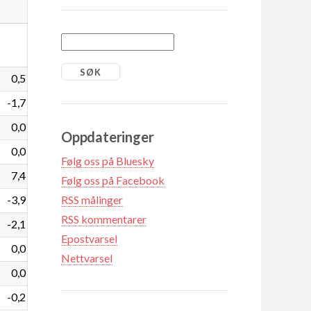
0,5
-1,7
0,0
Oppdateringer
0,0
Følg oss på Bluesky
7,4
Følg oss på Facebook
-3,9
RSS målinger
RSS kommentarer
-2,1
Epostvarsel
0,0
Nettvarsel
0,0
-0,2